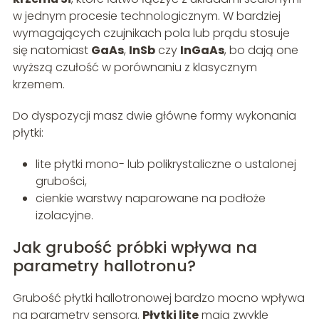
w jednym procesie technologicznym. W bardziej
wymagających czujnikach pola lub prądu stosuje
się natomiast
GaAs
,
InSb
czy
InGaAs
, bo dają one
wyższą czułość w porównaniu z klasycznym
krzemem.
Do dyspozycji masz dwie główne formy wykonania
płytki:
lite płytki mono- lub polikrystaliczne o ustalonej
grubości,
cienkie warstwy naparowane na podłoże
izolacyjne.
Jak grubość próbki wpływa na
parametry hallotronu?
Grubość płytki hallotronowej bardzo mocno wpływa
na parametry sensora.
Płytki lite
mają zwykle