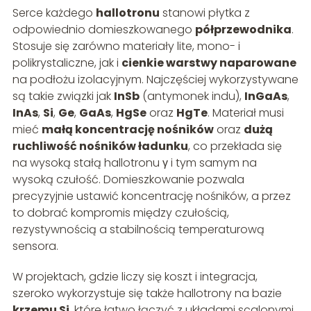
Serce każdego
hallotronu
stanowi płytka z
odpowiednio domieszkowanego
półprzewodnika
.
Stosuje się zarówno materiały lite, mono- i
polikrystaliczne, jak i
cienkie warstwy naparowane
na podłożu izolacyjnym. Najczęściej wykorzystywane
są takie związki jak
InSb
(antymonek indu),
InGaAs
,
InAs
,
Si
,
Ge
,
GaAs
,
HgSe
oraz
HgTe
. Materiał musi
mieć
małą koncentrację nośników
oraz
dużą
ruchliwość nośników ładunku
, co przekłada się
na wysoką stałą hallotronu γ i tym samym na
wysoką czułość. Domieszkowanie pozwala
precyzyjnie ustawić koncentrację nośników, a przez
to dobrać kompromis między czułością,
rezystywnością a stabilnością temperaturową
sensora.
W projektach, gdzie liczy się koszt i integracja,
szeroko wykorzystuje się także hallotrony na bazie
krzemu Si
, które łatwo łączyć z układami scalonymi