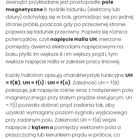
zewnątrz przykładane jest prostopadłe
pole
magnetyczne
B. Nośniki ładunku (elektrony lub
dziury) odchylają się w bok, gromadząc się po jednej
stronie próbki, podczas gdy po przeciwnej stronie
pojawia się ładunek przeciwny. Pojawia się różnica
potencjałów, czyli
napięcie Halla UH
, mierzone
pomiędzy dwiema elektrodami napięciowymi na
boku płytki. Im większe B i im większy prąd I, tym
większe napięcie Halla w zakresie pracy liniowej.
Każdy hallotron opisują charakterystyki funkcyjne
UH
= f(B)
,
UH = f(I)
i
UH = f(α)
. Zależność UH = f(B)
pokazuje, jak napięcie rośnie wraz z natężeniem pola
magnetycznego przy stałym prądzie sterującym. UH
= f(I) pozwala dobrać prąd zasilania tak, aby
uzyskać wymagany poziom sygnału wyjściowego
przy zadanym polu. Zależność UH = f(α) wiąże
napięcie z
kątem α
pomiędzy wektorem pola a
płaszczyzną lub kierunkiem prądu w próbce, co