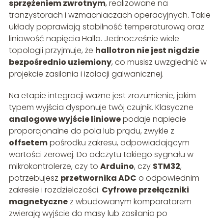
sprzężeniem zwrotnym
, realizowane na
tranzystorach i wzmacniaczach operacyjnych. Takie
układy poprawiają stabilność temperaturową oraz
liniowość napięcia Halla. Jednocześnie wiele
topologii przyjmuje, że
hallotron nie jest nigdzie
bezpośrednio uziemiony
, co musisz uwzględnić w
projekcie zasilania i izolacji galwanicznej.
Na etapie integracji ważne jest zrozumienie, jakim
typem wyjścia dysponuje twój czujnik. Klasyczne
analogowe wyjście liniowe
podaje napięcie
proporcjonalne do pola lub prądu, zwykle z
offsetem
pośrodku zakresu, odpowiadającym
wartości zerowej. Do odczytu takiego sygnału w
mikrokontrolerze, czy to
Arduino
, czy
STM32
,
potrzebujesz
przetwornika ADC
o odpowiednim
zakresie i rozdzielczości.
Cyfrowe przełączniki
magnetyczne
z wbudowanym komparatorem
zwierają wyjście do masy lub zasilania po