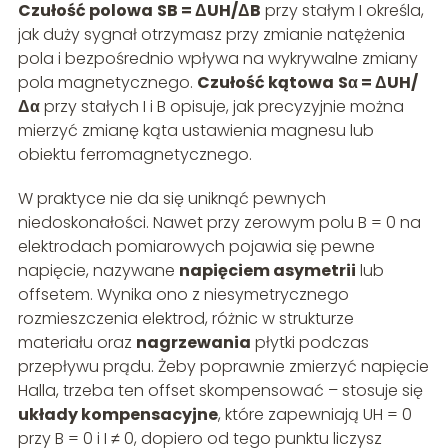
Czułość polowa
SB = ΔUH/ΔB
przy stałym I określa,
jak duży sygnał otrzymasz przy zmianie natężenia
pola i bezpośrednio wpływa na wykrywalne zmiany
pola magnetycznego.
Czułość kątowa
Sα = ΔUH/
Δα
przy stałych I i B opisuje, jak precyzyjnie można
mierzyć zmianę kąta ustawienia magnesu lub
obiektu ferromagnetycznego.
W praktyce nie da się uniknąć pewnych
niedoskonałości. Nawet przy zerowym polu B = 0 na
elektrodach pomiarowych pojawia się pewne
napięcie, nazywane
napięciem asymetrii
lub
offsetem. Wynika ono z niesymetrycznego
rozmieszczenia elektrod, różnic w strukturze
materiału oraz
nagrzewania
płytki podczas
przepływu prądu. Żeby poprawnie zmierzyć napięcie
Halla, trzeba ten offset skompensować – stosuje się
układy kompensacyjne
, które zapewniają UH = 0
przy B = 0 i I ≠ 0, dopiero od tego punktu liczysz