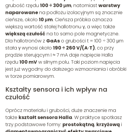
grubość rzędu
100 ÷ 300 μm
, natomiast
warstwy
naparowane
na podłożu izolacyjnym są znacznie
cieńsze, około
10 μm
. Cieńsza próbka oznacza
większą wartość stałej hallotronu γ, a więc także
większą czułość
na to samo pole magnetyczne.
Dla hallotronów z
GaAs
o grubości t = 100 ÷ 300 μm
stała γ wynosi około
190 ÷ 260 V/(A·T)
, co przy
prądzie sterującym I ≈ 7 mA daje napięcie Halla
rzędu
100 mV
w silnym polu. Taki poziom napięcia
jest już wygodny do dalszego wzmacniania i obróbki
w torze pomiarowym.
Kształty sensora i ich wpływ na
czułość
Oprócz materiału i grubości, duże znaczenie ma
także
kształt sensora Halla
. W praktyce spotkasz
trzy podstawowe formy:
prostokątną
,
krzyżową
i
diamentowąograniczyć efekty zwarciowe