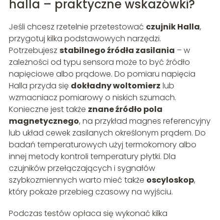
halla – praktyczne wskazówki?
Jeśli chcesz rzetelnie przetestować
czujnik Halla
,
przygotuj kilka podstawowych narzędzi.
Potrzebujesz
stabilnego źródła zasilania
– w
zależności od typu sensora może to być źródło
napięciowe albo prądowe. Do pomiaru napięcia
Halla przyda się
dokładny woltomierz
lub
wzmacniacz pomiarowy o niskich szumach.
Konieczne jest także
znane źródło pola
magnetycznego
, na przykład magnes referencyjny
lub układ cewek zasilanych określonym prądem. Do
badań temperaturowych użyj termokomory albo
innej metody kontroli temperatury płytki. Dla
czujników przełączających i sygnałów
szybkozmiennych warto mieć także
oscyloskop
,
który pokaże przebieg czasowy na wyjściu.
Podczas testów opłaca się wykonać kilka