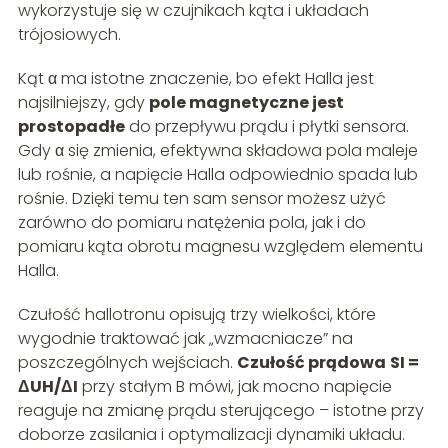
wykorzystuje się w czujnikach kąta i układach
trójosiowych.
Kąt α ma istotne znaczenie, bo efekt Halla jest
najsilniejszy, gdy
pole magnetyczne jest
prostopadłe
do przepływu prądu i płytki sensora.
Gdy α się zmienia, efektywna składowa pola maleje
lub rośnie, a napięcie Halla odpowiednio spada lub
rośnie. Dzięki temu ten sam sensor możesz użyć
zarówno do pomiaru natężenia pola, jak i do
pomiaru kąta obrotu magnesu względem elementu
Halla.
Czułość hallotronu opisują trzy wielkości, które
wygodnie traktować jak „wzmacniacze” na
poszczególnych wejściach.
Czułość prądowa
SI =
ΔUH/ΔI
przy stałym B mówi, jak mocno napięcie
reaguje na zmianę prądu sterującego – istotne przy
doborze zasilania i optymalizacji dynamiki układu.