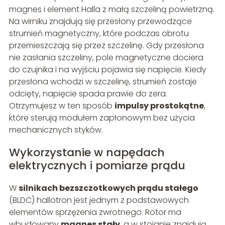
magnes i element Halla z małą szczeliną powietrzną.
Na wirniku znajdują się przesłony przewodzące
strumień magnetyczny, które podczas obrotu
przemieszczają się przez szczelinę. Gdy przesłona
nie zasłania szczeliny, pole magnetyczne dociera
do czujnika i na wyjściu pojawia się napięcie. Kiedy
przesłona wchodzi w szczelinę, strumień zostaje
odcięty, napięcie spada prawie do zera.
Otrzymujesz w ten sposób
impulsy prostokątne
,
które sterują modułem zapłonowym bez użycia
mechanicznych styków.
Wykorzystanie w napędach
elektrycznych i pomiarze prądu
W
silnikach bezszczotkowych prądu stałego
(BLDC) hallotron jest jednym z podstawowych
elementów sprzężenia zwrotnego. Rotor ma
wbudowany
magnes stały
, a w stojanie znajdują