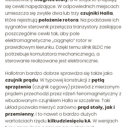
się cewki napędzające. W odpowiednich miejscach
umieszcza się zwykle dwa lub trzy
czujniki Halla
,
które rejestrują
położenie rotora
. Na podstawie ich
sygnałów sterownik przełącza tranzystory zasilające
poszczególne cewki tak, aby pole
elektromagnetyczne „ciągnęło” rotor w
prawidłowym kierunku. Dzięki temu silnik BLDC nie
potrzebuje komutatora mechanicznego, a
sterowanie realizowane jest elektronicznie.
Hallotron bardzo dobrze sprawdza się także jako
czujnik prądu
. W typowej konstrukcji z
pętlą
sprzężenia
(czujnik cęgowy) przewód z mierzonym
prądem przechodzi przez rdzeń ferromagnetyczny z
wbudowanym czujnikiem Halla w szczelinie. Taki
układ pozwala mierzyć zarówno
prąd stały, jak i
przemienny
, i to nawet o bardzo dużych
wartościach rzędu
kilkudziesięciu kA
. W wersjach