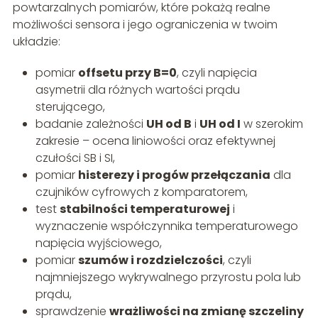
powtarzalnych pomiarów, które pokażą realne
możliwości sensora i jego ograniczenia w twoim
układzie:
pomiar
offsetu przy B=0
, czyli napięcia
asymetrii dla różnych wartości prądu
sterującego,
badanie zależności
UH od B
i
UH od I
w szerokim
zakresie – ocena liniowości oraz efektywnej
czułości SB i SI,
pomiar
histerezy i progów przełączania
dla
czujników cyfrowych z komparatorem,
test
stabilności temperaturowej
i
wyznaczenie współczynnika temperaturowego
napięcia wyjściowego,
pomiar
szumów i rozdzielczości
, czyli
najmniejszego wykrywalnego przyrostu pola lub
prądu,
sprawdzenie
wrażliwości na zmianę szczeliny