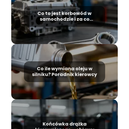
Co to jest korbowód w
samochodzie i za co
odpowiada?
Co ile wymiana oleju w
silniku? Poradnik kierowcy
Końcówka drążka