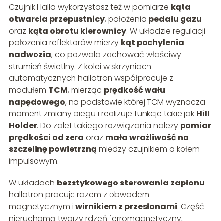
Czujnik Halla wykorzystasz też w pomiarze
kąta
otwarcia przepustnicy
, położenia
pedału gazu
oraz
kąta obrotu kierownicy
. W układzie regulacji
położenia reflektorów mierzy
kąt pochylenia
nadwozia
, co pozwala zachować właściwy
strumień świetlny. Z kolei w skrzyniach
automatycznych hallotron współpracuje z
modułem
TCM
, mierząc
prędkość wału
napędowego
, na podstawie której TCM wyznacza
moment zmiany biegu i realizuje funkcje takie jak
Hill
Holder
. Do zalet takiego rozwiązania należy
pomiar
prędkości od zera
oraz
mała wrażliwość na
szczelinę powietrzną
między czujnikiem a kołem
impulsowym.
W układach
bezstykowego sterowania zapłonu
hallotron pracuje razem z obwodem
magnetycznym i
wirnikiem z przesłonami
. Część
nieruchomą tworzy rdzeń ferromagnetyczny,