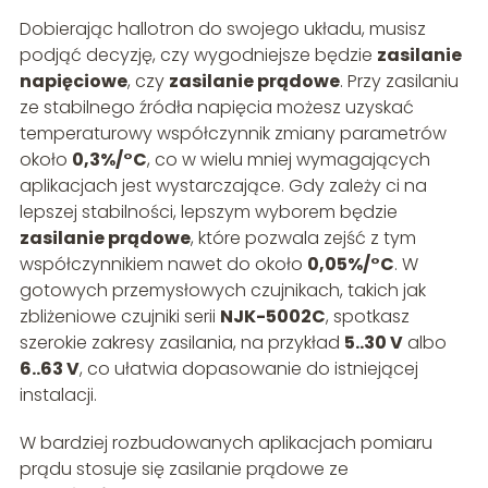
Dobierając hallotron do swojego układu, musisz
podjąć decyzję, czy wygodniejsze będzie
zasilanie
napięciowe
, czy
zasilanie prądowe
. Przy zasilaniu
ze stabilnego źródła napięcia możesz uzyskać
temperaturowy współczynnik zmiany parametrów
około
0,3%/°C
, co w wielu mniej wymagających
aplikacjach jest wystarczające. Gdy zależy ci na
lepszej stabilności, lepszym wyborem będzie
zasilanie prądowe
, które pozwala zejść z tym
współczynnikiem nawet do około
0,05%/°C
. W
gotowych przemysłowych czujnikach, takich jak
zbliżeniowe czujniki serii
NJK-5002C
, spotkasz
szerokie zakresy zasilania, na przykład
5..30 V
albo
6..63 V
, co ułatwia dopasowanie do istniejącej
instalacji.
W bardziej rozbudowanych aplikacjach pomiaru
prądu stosuje się zasilanie prądowe ze