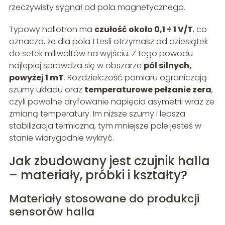
rzeczywisty sygnał od pola magnetycznego.
Typowy hallotron ma
czułość około 0,1 ÷ 1 V/T
, co
oznacza, że dla pola 1 tesli otrzymasz od dziesiątek
do setek miliwoltów na wyjściu. Z tego powodu
najlepiej sprawdza się w obszarze
pól silnych,
powyżej 1 mT
. Rozdzielczość pomiaru ograniczają
szumy układu oraz
temperaturowe pełzanie zera
,
czyli powolne dryfowanie napięcia asymetrii wraz ze
zmianą temperatury. Im niższe szumy i lepsza
stabilizacja termiczna, tym mniejsze pole jesteś w
stanie wiarygodnie wykryć.
Jak zbudowany jest czujnik halla
– materiały, próbki i kształty?
Materiały stosowane do produkcji
sensorów halla