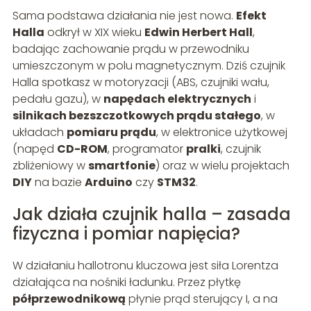
Sama podstawa działania nie jest nowa.
Efekt
Halla
odkrył w XIX wieku
Edwin Herbert Hall
,
badając zachowanie prądu w przewodniku
umieszczonym w polu magnetycznym. Dziś czujnik
Halla spotkasz w motoryzacji (ABS, czujniki wału,
pedału gazu), w
napędach elektrycznych
i
silnikach bezszczotkowych prądu stałego
, w
układach
pomiaru prądu
, w elektronice użytkowej
(napęd
CD-ROM
, programator
pralki
, czujnik
zbliżeniowy w
smartfonie
) oraz w wielu projektach
DIY
na bazie
Arduino
czy
STM32
.
Jak działa czujnik halla – zasada
fizyczna i pomiar napięcia?
W działaniu hallotronu kluczowa jest siła Lorentza
działająca na nośniki ładunku. Przez płytkę
półprzewodnikową
płynie prąd sterujący I, a na