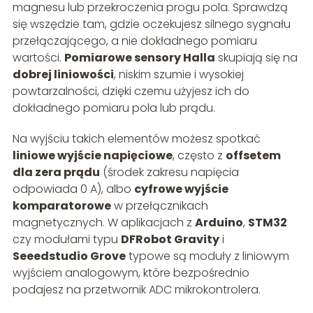
magnesu lub przekroczenia progu pola. Sprawdzą
się wszędzie tam, gdzie oczekujesz silnego sygnału
przełączającego, a nie dokładnego pomiaru
wartości.
Pomiarowe sensory Halla
skupiają się na
dobrej liniowości
, niskim szumie i wysokiej
powtarzalności, dzięki czemu użyjesz ich do
dokładnego pomiaru pola lub prądu.
Na wyjściu takich elementów możesz spotkać
liniowe wyjście napięciowe
, często z
offsetem
dla zera prądu
(środek zakresu napięcia
odpowiada 0 A), albo
cyfrowe wyjście
komparatorowe
w przełącznikach
magnetycznych. W aplikacjach z
Arduino
,
STM32
czy modułami typu
DFRobot Gravity
i
Seeedstudio Grove
typowe są moduły z liniowym
wyjściem analogowym, które bezpośrednio
podajesz na przetwornik ADC mikrokontrolera.