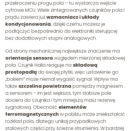
przekroczeniu progu pola – tu wystarcza wejście
cyfrowe MCU. Wiele zintegrowanych czujników pola i
prądu zawiera już
wzmacniacz i układy
kondycjonowania
, dzięki czemu możesz je
podłączyć bezpośrednio do elektroniki sterującej
bez dodatkowych stopni analogowych.
Od strony mechanicznej największe znaczenie ma
orientacja sensora
względem mierzonej składowej
pola. Czujnik Halla reaguje na
składową
prostopadłą
do swojej płytki, więc ustawienie go
„bokiem” może niemal wygasić sygnał. Wpływ ma
także
szczelina powietrzna
pomiędzy magnesem
a sensorem – im jest większa, tym słabsze pole
dociera do czujnika i tym mniejszą masz rezerwę
sygnałową. Obecność
elementów
ferromagnetycznych
w pobliżu może zniekształcić
rozkład pola, dlatego unikaj przypadkowych
stalowych części przy ścieżce strumienia. W bardziej