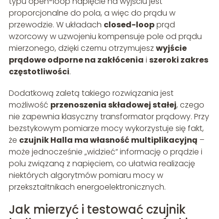
typu open-loop napięcie na wyjściu jest
proporcjonalne do pola, a więc do prądu w
przewodzie. W układach
closed-loop
prąd
wzorcowy w uzwojeniu kompensuje pole od prądu
mierzonego, dzięki czemu otrzymujesz
wyjście
prądowe odporne na zakłócenia
i
szeroki zakres
częstotliwości
.
Dodatkową zaletą takiego rozwiązania jest
możliwość
przenoszenia składowej stałej
, czego
nie zapewnia klasyczny transformator prądowy. Przy
bezstykowym pomiarze mocy wykorzystuje się fakt,
że
czujnik Halla ma własność multiplikacyjną
–
może jednocześnie „widzieć” informację o prądzie i
polu związaną z napięciem, co ułatwia realizację
niektórych algorytmów pomiaru mocy w
przekształtnikach energoelektronicznych.
Jak mierzyć i testować czujnik