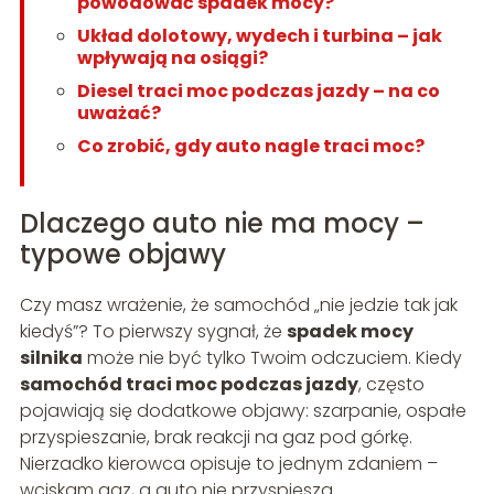
powodować spadek mocy?
Układ dolotowy, wydech i turbina – jak
wpływają na osiągi?
Diesel traci moc podczas jazdy – na co
uważać?
Co zrobić, gdy auto nagle traci moc?
Dlaczego auto nie ma mocy –
typowe objawy
Czy masz wrażenie, że samochód „nie jedzie tak jak
kiedyś”? To pierwszy sygnał, że
spadek mocy
silnika
może nie być tylko Twoim odczuciem. Kiedy
samochód traci moc podczas jazdy
, często
pojawiają się dodatkowe objawy: szarpanie, ospałe
przyspieszanie, brak reakcji na gaz pod górkę.
Nierzadko kierowca opisuje to jednym zdaniem –
wciskam gaz, a auto nie przyspiesza.