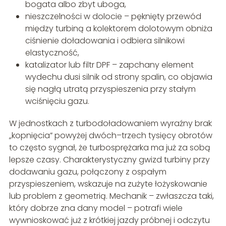
bogata albo zbyt uboga,
nieszczelności w dolocie – pęknięty przewód
między turbiną a kolektorem dolotowym obniża
ciśnienie doładowania i odbiera silnikowi
elastyczność,
katalizator lub filtr DPF – zapchany element
wydechu dusi silnik od strony spalin, co objawia
się nagłą utratą przyspieszenia przy stałym
wciśnięciu gazu.
W jednostkach z turbodoładowaniem wyraźny brak
„kopnięcia” powyżej dwóch–trzech tysięcy obrotów
to często sygnał, że turbosprężarka ma już za sobą
lepsze czasy. Charakterystyczny gwizd turbiny przy
dodawaniu gazu, połączony z ospałym
przyspieszeniem, wskazuje na zużyte łożyskowanie
lub problem z geometrią. Mechanik – zwłaszcza taki,
który dobrze zna dany model – potrafi wiele
wywnioskować już z krótkiej jazdy próbnej i odczytu