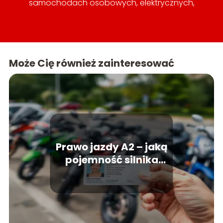
samochodach osobowych, elektrycznych,
hybrydowych, a także o nowinkach
technologicznych w branży motoryzacyjnej.
Naszym celem jest dostarczanie rzetelnych opinii
o samochodach, porównań modeli, testów, jak
również praktycznych wskazówek dotyczących
Może Cię również zainteresować
eksploatacji, naprawy, tuningu i utrzymania
pojazdów.
Prawo jazdy A2 – jaką
pojemność silnika
można kierować?