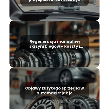
przyczyną?
Regeneracja manualnej
skrzyni biegów – koszty i
przebieg
Objawy zużytego sprzęgła w
automacie: jak je
rozpoznać?