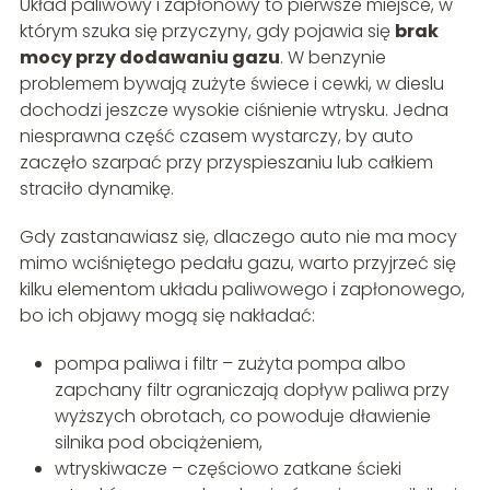
Układ paliwowy i zapłonowy to pierwsze miejsce, w
którym szuka się przyczyny, gdy pojawia się
brak
mocy przy dodawaniu gazu
. W benzynie
problemem bywają zużyte świece i cewki, w dieslu
dochodzi jeszcze wysokie ciśnienie wtrysku. Jedna
niesprawna część czasem wystarczy, by auto
zaczęło szarpać przy przyspieszaniu lub całkiem
straciło dynamikę.
Gdy zastanawiasz się, dlaczego auto nie ma mocy
mimo wciśniętego pedału gazu, warto przyjrzeć się
kilku elementom układu paliwowego i zapłonowego,
bo ich objawy mogą się nakładać:
pompa paliwa i filtr – zużyta pompa albo
zapchany filtr ograniczają dopływ paliwa przy
wyższych obrotach, co powoduje dławienie
silnika pod obciążeniem,
wtryskiwacze – częściowo zatkane ścieki