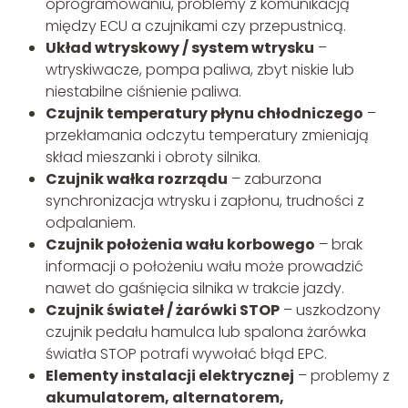
oprogramowaniu, problemy z komunikacją
między ECU a czujnikami czy przepustnicą.
Układ wtryskowy / system wtrysku
–
wtryskiwacze, pompa paliwa, zbyt niskie lub
niestabilne ciśnienie paliwa.
Czujnik temperatury płynu chłodniczego
–
przekłamania odczytu temperatury zmieniają
skład mieszanki i obroty silnika.
Czujnik wałka rozrządu
– zaburzona
synchronizacja wtrysku i zapłonu, trudności z
odpalaniem.
Czujnik położenia wału korbowego
– brak
informacji o położeniu wału może prowadzić
nawet do gaśnięcia silnika w trakcie jazdy.
Czujnik świateł / żarówki STOP
– uszkodzony
czujnik pedału hamulca lub spalona żarówka
światła STOP potrafi wywołać błąd EPC.
Elementy instalacji elektrycznej
– problemy z
akumulatorem, alternatorem,