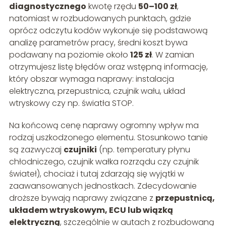
diagnostycznego
kwotę rzędu
50–100 zł
,
natomiast w rozbudowanych punktach, gdzie
oprócz odczytu kodów wykonuje się podstawową
analizę parametrów pracy, średni koszt bywa
podawany na poziomie około
125 zł
. W zamian
otrzymujesz listę błędów oraz wstępną informację,
który obszar wymaga naprawy: instalacja
elektryczna, przepustnica, czujnik wału, układ
wtryskowy czy np. światła STOP.
Na końcową cenę naprawy ogromny wpływ ma
rodzaj uszkodzonego elementu. Stosunkowo tanie
są zazwyczaj
czujniki
(np. temperatury płynu
chłodniczego, czujnik wałka rozrządu czy czujnik
świateł), chociaż i tutaj zdarzają się wyjątki w
zaawansowanych jednostkach. Zdecydowanie
droższe bywają naprawy związane z
przepustnicą,
układem wtryskowym, ECU lub wiązką
elektryczną
, szczególnie w autach z rozbudowaną