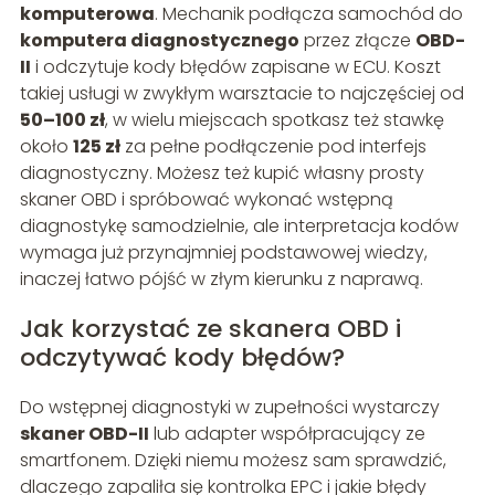
komputerowa
. Mechanik podłącza samochód do
komputera diagnostycznego
przez złącze
OBD-
II
i odczytuje kody błędów zapisane w ECU. Koszt
takiej usługi w zwykłym warsztacie to najczęściej od
50–100 zł
, w wielu miejscach spotkasz też stawkę
około
125 zł
za pełne podłączenie pod interfejs
diagnostyczny. Możesz też kupić własny prosty
skaner OBD i spróbować wykonać wstępną
diagnostykę samodzielnie, ale interpretacja kodów
wymaga już przynajmniej podstawowej wiedzy,
inaczej łatwo pójść w złym kierunku z naprawą.
Jak korzystać ze skanera OBD i
odczytywać kody błędów?
Do wstępnej diagnostyki w zupełności wystarczy
skaner OBD-II
lub adapter współpracujący ze
smartfonem. Dzięki niemu możesz sam sprawdzić,
dlaczego zapaliła się kontrolka EPC i jakie błędy