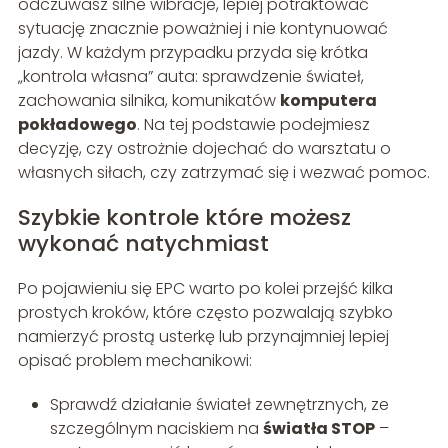
odczuwasz silne wibracje, lepiej potraktować
sytuację znacznie poważniej i nie kontynuować
jazdy. W każdym przypadku przyda się krótka
„kontrola własna” auta: sprawdzenie świateł,
zachowania silnika, komunikatów
komputera
pokładowego
. Na tej podstawie podejmiesz
decyzję, czy ostrożnie dojechać do warsztatu o
własnych siłach, czy zatrzymać się i wezwać pomoc.
Szybkie kontrole które możesz
wykonać natychmiast
Po pojawieniu się EPC warto po kolei przejść kilka
prostych kroków, które często pozwalają szybko
namierzyć prostą usterkę lub przynajmniej lepiej
opisać problem mechanikowi:
Sprawdź działanie świateł zewnętrznych, ze
szczególnym naciskiem na
światła STOP
–