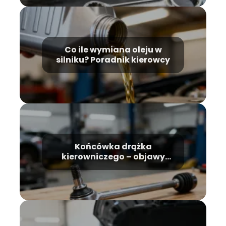
Co ile wymiana oleju w
silniku? Poradnik kierowcy
Końcówka drążka
kierowniczego – objawy
zużycia, jak rozpoznać?