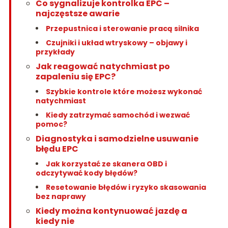
Co sygnalizuje kontrolka EPC –
najczęstsze awarie
Przepustnica i sterowanie pracą silnika
Czujniki i układ wtryskowy – objawy i
przykłady
Jak reagować natychmiast po
zapaleniu się EPC?
Szybkie kontrole które możesz wykonać
natychmiast
Kiedy zatrzymać samochód i wezwać
pomoc?
Diagnostyka i samodzielne usuwanie
błędu EPC
Jak korzystać ze skanera OBD i
odczytywać kody błędów?
Resetowanie błędów i ryzyko skasowania
bez naprawy
Kiedy można kontynuować jazdę a
kiedy nie