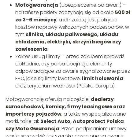
Motogwarancja
(ubezpieczenie od awarii) –
najtańsze pakiety zaczynają się od około
500 zł
za 3–6 miesięcy
, a ich zaletą jest pokrycie
kosztów naprawy wskazanych podzespołów, w
tym
silnika, układu paliwowego, układu
chłodzenia, elektryki, skrzyni biegów czy
zawieszenia
.
Zakres usług i limity – przed zakupem sprawdź
dokładnie, czy polisa obejmuje elementy
odpowiadające za awarie sygnalizowane przez
EPC, jakie są limity kwotowe,
limit holowania
oraz terytorium ważności (Polska, Europa).
Motogwarancję oferują najczęściej
dealerzy
samochodowi, komisy, firmy leasingowe oraz
importerzy pojazdów
, a także wyspecjalizowane
marki, takie jak
Select Auto, Autoprotect Polska
czy Moto Gwarancja
. Przed podpisaniem umowy
warto sprawdzić, jak szeroko chronione są awarie