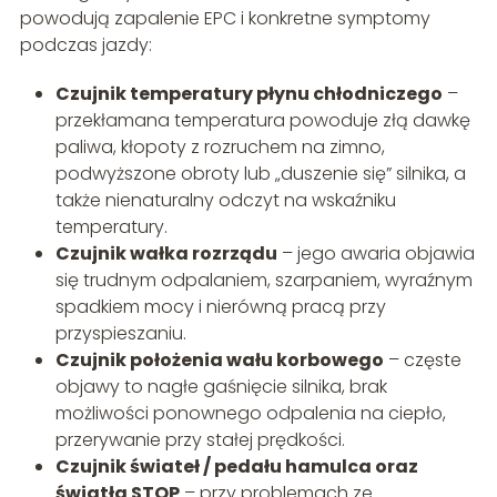
powodują zapalenie EPC i konkretne symptomy
podczas jazdy:
Czujnik temperatury płynu chłodniczego
–
przekłamana temperatura powoduje złą dawkę
paliwa, kłopoty z rozruchem na zimno,
podwyższone obroty lub „duszenie się” silnika, a
także nienaturalny odczyt na wskaźniku
temperatury.
Czujnik wałka rozrządu
– jego awaria objawia
się trudnym odpalaniem, szarpaniem, wyraźnym
spadkiem mocy i nierówną pracą przy
przyspieszaniu.
Czujnik położenia wału korbowego
– częste
objawy to nagłe gaśnięcie silnika, brak
możliwości ponownego odpalenia na ciepło,
przerywanie przy stałej prędkości.
Czujnik świateł / pedału hamulca oraz
światła STOP
– przy problemach ze