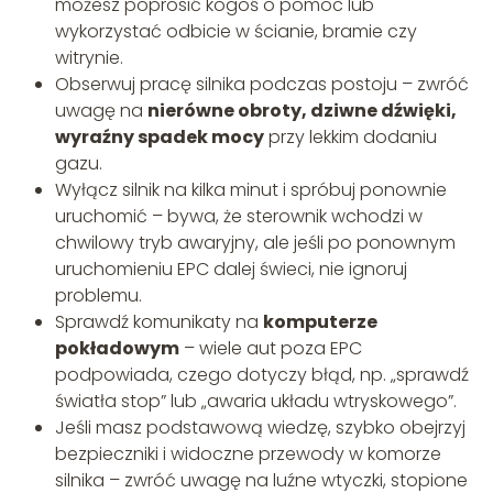
możesz poprosić kogoś o pomoc lub
wykorzystać odbicie w ścianie, bramie czy
witrynie.
Obserwuj pracę silnika podczas postoju – zwróć
uwagę na
nierówne obroty, dziwne dźwięki,
wyraźny spadek mocy
przy lekkim dodaniu
gazu.
Wyłącz silnik na kilka minut i spróbuj ponownie
uruchomić – bywa, że sterownik wchodzi w
chwilowy tryb awaryjny, ale jeśli po ponownym
uruchomieniu EPC dalej świeci, nie ignoruj
problemu.
Sprawdź komunikaty na
komputerze
pokładowym
– wiele aut poza EPC
podpowiada, czego dotyczy błąd, np. „sprawdź
światła stop” lub „awaria układu wtryskowego”.
Jeśli masz podstawową wiedzę, szybko obejrzyj
bezpieczniki i widoczne przewody w komorze
silnika – zwróć uwagę na luźne wtyczki, stopione