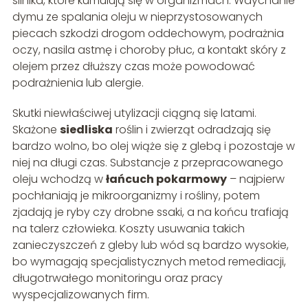
silnika, które kumulują się w organizmach. Wdychanie
dymu ze spalania oleju w nieprzystosowanych
piecach szkodzi drogom oddechowym, podrażnia
oczy, nasila astmę i choroby płuc, a kontakt skóry z
olejem przez dłuższy czas może powodować
podrażnienia lub alergie.
Skutki niewłaściwej utylizacji ciągną się latami.
Skażone
siedliska
roślin i zwierząt odradzają się
bardzo wolno, bo olej wiąże się z glebą i pozostaje w
niej na długi czas. Substancje z przepracowanego
oleju wchodzą w
łańcuch pokarmowy
– najpierw
pochłaniają je mikroorganizmy i rośliny, potem
zjadają je ryby czy drobne ssaki, a na końcu trafiają
na talerz człowieka. Koszty usuwania takich
zanieczyszczeń z gleby lub wód są bardzo wysokie,
bo wymagają specjalistycznych metod remediacji,
długotrwałego monitoringu oraz pracy
wyspecjalizowanych firm.