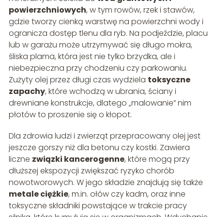
powierzchniowych
, w tym rowów, rzek i stawów,
gdzie tworzy cienką warstwę na powierzchni wody i
ogranicza dostęp tlenu dla ryb. Na podjeździe, placu
lub w garażu może utrzymywać się długo mokra,
śliska plama, która jest nie tylko brzydka, ale i
niebezpieczna przy chodzeniu czy parkowaniu.
Zużyty olej przez długi czas wydziela
toksyczne
zapachy
, które wchodzą w ubrania, ściany i
drewniane konstrukcje, dlatego „malowanie” nim
płotów to proszenie się o kłopot.
Dla zdrowia ludzi i zwierząt przepracowany olej jest
jeszcze gorszy niż dla betonu czy kostki. Zawiera
liczne
związki kancerogenne
, które mogą przy
dłuższej ekspozycji zwiększać ryzyko chorób
nowotworowych. W jego składzie znajdują się także
metale ciężkie
, m.in. ołów czy kadm, oraz inne
toksyczne składniki powstające w trakcie pracy