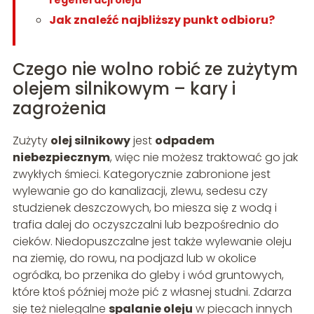
regeneracji oleju
Jak znaleźć najbliższy punkt odbioru?
Czego nie wolno robić ze zużytym
olejem silnikowym – kary i
zagrożenia
Zużyty
olej silnikowy
jest
odpadem
niebezpiecznym
, więc nie możesz traktować go jak
zwykłych śmieci. Kategorycznie zabronione jest
wylewanie go do kanalizacji, zlewu, sedesu czy
studzienek deszczowych, bo miesza się z wodą i
trafia dalej do oczyszczalni lub bezpośrednio do
cieków. Niedopuszczalne jest także wylewanie oleju
na ziemię, do rowu, na podjazd lub w okolice
ogródka, bo przenika do gleby i wód gruntowych,
które ktoś później może pić z własnej studni. Zdarza
się też nielegalne
spalanie oleju
w piecach innych