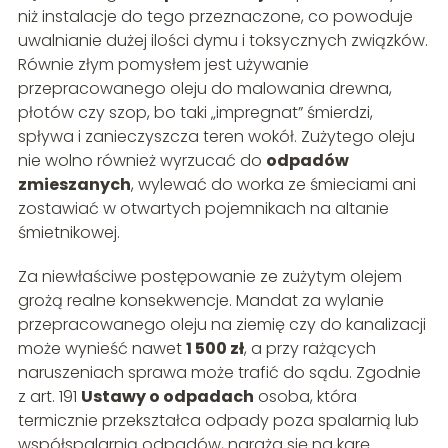
niż instalacje do tego przeznaczone, co powoduje
uwalnianie dużej ilości dymu i toksycznych związków.
Równie złym pomysłem jest używanie
przepracowanego oleju do malowania drewna,
płotów czy szop, bo taki „impregnat” śmierdzi,
spływa i zanieczyszcza teren wokół. Zużytego oleju
nie wolno również wyrzucać do
odpadów
zmieszanych
, wylewać do worka ze śmieciami ani
zostawiać w otwartych pojemnikach na altanie
śmietnikowej.
Za niewłaściwe postępowanie ze zużytym olejem
grożą realne konsekwencje. Mandat za wylanie
przepracowanego oleju na ziemię czy do kanalizacji
może wynieść nawet
1 500 zł
, a przy rażących
naruszeniach sprawa może trafić do sądu. Zgodnie
z art. 191
Ustawy o odpadach
osoba, która
termicznie przekształca odpady poza spalarnią lub
współspalarnią odpadów, naraża się na karę