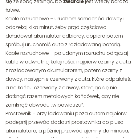
się ze sobą zetknąć, bo
zwarcie
jest wtedy bardzo
łatwe.
Kable rozruchowe – uruchom samochód dawcy i
odczekaj kilka minut, żeby prąd częściowo
doładował akumulator odbiorcy, dopiero potem
spróbuj uruchomić auto z rozładowaną baterią.
Kable rozruchowe – po udanym rozruchu odłączaj
kable w odwrotnej kolejności: najpierw czarny z auta
z rozładowanym akumulatorem, potem czarny z
dawcy, następnie czerwony z auta, które odpalałeś,
a na końcu czerwony z dawcy, starając się nie
dotknąć razem metalowych końcówek, aby nie
zamknąć obwodu „w powietrzu”.
Prostownik – przy ładowaniu poza autem najpierw
podepnij przewód dodatni prostownika do plusa
akumulatora, a później przewód ujemny do minusa,