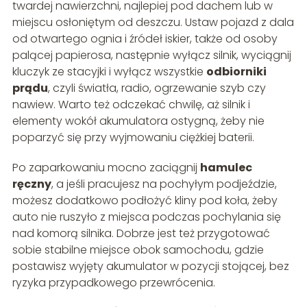
twardej nawierzchni, najlepiej pod dachem lub w
miejscu osłoniętym od deszczu. Ustaw pojazd z dala
od otwartego ognia i źródeł iskier, także od osoby
palącej papierosa, następnie wyłącz silnik, wyciągnij
kluczyk ze stacyjki i wyłącz wszystkie
odbiorniki
prądu
, czyli światła, radio, ogrzewanie szyb czy
nawiew. Warto też odczekać chwilę, aż silnik i
elementy wokół akumulatora ostygną, żeby nie
poparzyć się przy wyjmowaniu ciężkiej baterii.
Po zaparkowaniu mocno zaciągnij
hamulec
ręczny
, a jeśli pracujesz na pochyłym podjeździe,
możesz dodatkowo podłożyć kliny pod koła, żeby
auto nie ruszyło z miejsca podczas pochylania się
nad komorą silnika. Dobrze jest też przygotować
sobie stabilne miejsce obok samochodu, gdzie
postawisz wyjęty akumulator w pozycji stojącej, bez
ryzyka przypadkowego przewrócenia.