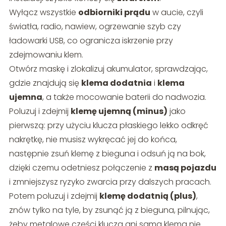
Wyłącz wszystkie
odbiorniki prądu
w aucie, czyli
światła, radio, nawiew, ogrzewanie szyb czy
ładowarki USB, co ogranicza iskrzenie przy
zdejmowaniu klem.
Otwórz maskę i zlokalizuj akumulator, sprawdzając,
gdzie znajdują się
klema dodatnia
i
klema
ujemna
, a także mocowanie baterii do nadwozia.
Poluzuj i zdejmij
klemę ujemną (minus)
jako
pierwszą: przy użyciu klucza płaskiego lekko odkręć
nakrętkę, nie musisz wykręcać jej do końca,
następnie zsuń klemę z bieguna i odsuń ją na bok,
dzięki czemu odetniesz połączenie z
masą pojazdu
i zmniejszysz ryzyko zwarcia przy dalszych pracach.
Potem poluzuj i zdejmij
klemę dodatnią (plus)
,
znów tylko na tyle, by zsunąć ją z bieguna, pilnując,
żeby metalowe części klucza ani sama klema nie