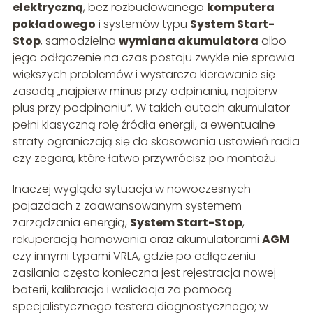
elektryczną
, bez rozbudowanego
komputera
pokładowego
i systemów typu
System Start-
Stop
, samodzielna
wymiana akumulatora
albo
jego odłączenie na czas postoju zwykle nie sprawia
większych problemów i wystarcza kierowanie się
zasadą „najpierw minus przy odpinaniu, najpierw
plus przy podpinaniu”. W takich autach akumulator
pełni klasyczną rolę źródła energii, a ewentualne
straty ograniczają się do skasowania ustawień radia
czy zegara, które łatwo przywrócisz po montażu.
Inaczej wygląda sytuacja w nowoczesnych
pojazdach z zaawansowanym systemem
zarządzania energią,
System Start-Stop
,
rekuperacją hamowania oraz akumulatorami
AGM
czy innymi typami VRLA, gdzie po odłączeniu
zasilania często konieczna jest rejestracja nowej
baterii, kalibracja i walidacja za pomocą
specjalistycznego testera diagnostycznego; w