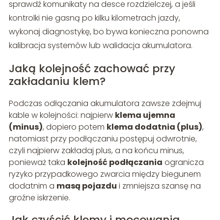
sprawdź komunikaty na desce rozdzielczej, a jeśli
kontrolki nie gasną po kilku kilometrach jazdy,
wykonaj diagnostykę, bo bywa konieczna ponowna
kalibracja systemów lub walidacja akumulatora.
Jaką kolejność zachować przy
zakładaniu klem?
Podczas odłączania akumulatora zawsze zdejmuj
kable w kolejności: najpierw
klema ujemna
(minus)
, dopiero potem
klema dodatnia (plus)
,
natomiast przy podłączaniu postępuj odwrotnie,
czyli najpierw zakładaj plus, a na końcu minus,
ponieważ taka
kolejność podłączania
ogranicza
ryzyko przypadkowego zwarcia między biegunem
dodatnim a
masą pojazdu
i zmniejsza szansę na
groźne iskrzenie.
Jak czyścić klemy i mocowania