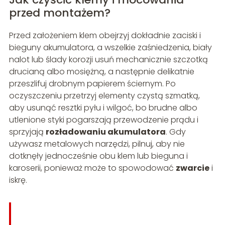
przed montażem?
Przed założeniem klem obejrzyj dokładnie zaciski i
bieguny akumulatora, a wszelkie zaśniedzenia, biały
nalot lub ślady korozji usuń mechanicznie szczotką
drucianą albo mosiężną, a następnie delikatnie
przeszlifuj drobnym papierem ściernym. Po
oczyszczeniu przetrzyj elementy czystą szmatką,
aby usunąć resztki pyłu i wilgoć, bo brudne albo
utlenione styki pogarszają przewodzenie prądu i
sprzyjają
rozładowaniu akumulatora
. Gdy
używasz metalowych narzędzi, pilnuj, aby nie
dotknęły jednocześnie obu klem lub bieguna i
karoserii, ponieważ może to spowodować
zwarcie
i
iskrę.