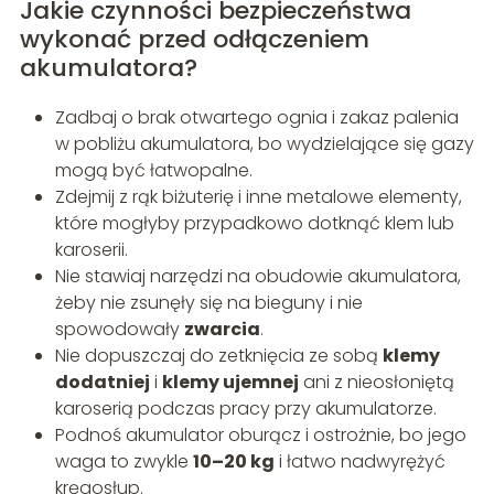
Jakie czynności bezpieczeństwa
wykonać przed odłączeniem
akumulatora?
Zadbaj o brak otwartego ognia i zakaz palenia
w pobliżu akumulatora, bo wydzielające się gazy
mogą być łatwopalne.
Zdejmij z rąk biżuterię i inne metalowe elementy,
które mogłyby przypadkowo dotknąć klem lub
karoserii.
Nie stawiaj narzędzi na obudowie akumulatora,
żeby nie zsunęły się na bieguny i nie
spowodowały
zwarcia
.
Nie dopuszczaj do zetknięcia ze sobą
klemy
dodatniej
i
klemy ujemnej
ani z nieosłoniętą
karoserią podczas pracy przy akumulatorze.
Podnoś akumulator oburącz i ostrożnie, bo jego
waga to zwykle
10–20 kg
i łatwo nadwyrężyć
kręgosłup.