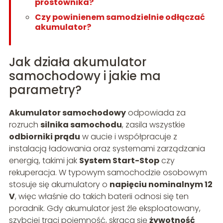
prostownika?
Czy powinienem samodzielnie odłączać
akumulator?
Jak działa akumulator
samochodowy i jakie ma
parametry?
Akumulator samochodowy
odpowiada za
rozruch
silnika samochodu
, zasila wszystkie
odbiorniki prądu
w aucie i współpracuje z
instalacją ładowania oraz systemami zarządzania
energią, takimi jak
System Start-Stop
czy
rekuperacja. W typowym samochodzie osobowym
stosuje się akumulatory o
napięciu nominalnym 12
V
, więc właśnie do takich baterii odnosi się ten
poradnik. Gdy akumulator jest źle eksploatowany,
szybciej traci pojemność, skraca się
żywotność