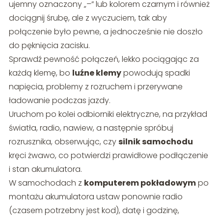
ujemny oznaczony „–” lub kolorem czarnym i również
dociągnij śrubę, ale z wyczuciem, tak aby
połączenie było pewne, a jednocześnie nie doszło
do pęknięcia zacisku.
Sprawdź pewność połączeń, lekko pociągając za
każdą klemę, bo
luźne klemy
powodują spadki
napięcia, problemy z rozruchem i przerywane
ładowanie podczas jazdy.
Uruchom po kolei odbiorniki elektryczne, na przykład
światła, radio, nawiew, a następnie spróbuj
rozrusznika, obserwując, czy
silnik samochodu
kręci żwawo, co potwierdzi prawidłowe podłączenie
i stan akumulatora.
W samochodach z
komputerem pokładowym
po
montażu akumulatora ustaw ponownie radio
(czasem potrzebny jest kod), datę i godzinę,