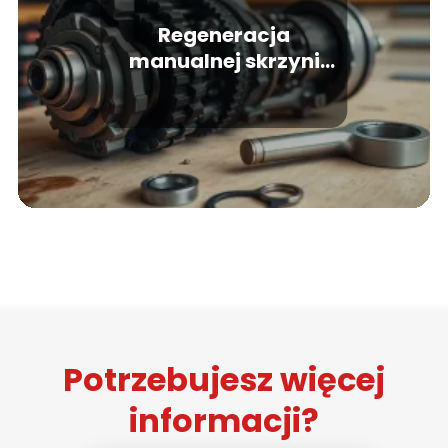
Regeneracja
manualnej skrzyni
biegów – koszty i
przebieg
Potrzebujesz więcej
informacji?