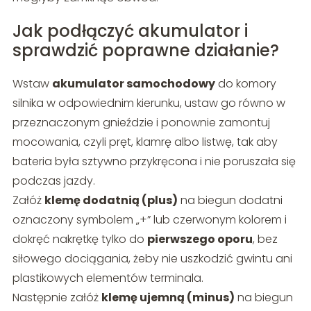
Jak podłączyć akumulator i
sprawdzić poprawne działanie?
Wstaw
akumulator samochodowy
do komory
silnika w odpowiednim kierunku, ustaw go równo w
przeznaczonym gnieździe i ponownie zamontuj
mocowania, czyli pręt, klamrę albo listwę, tak aby
bateria była sztywno przykręcona i nie poruszała się
podczas jazdy.
Załóż
klemę dodatnią (plus)
na biegun dodatni
oznaczony symbolem „+” lub czerwonym kolorem i
dokręć nakrętkę tylko do
pierwszego oporu
, bez
siłowego dociągania, żeby nie uszkodzić gwintu ani
plastikowych elementów terminala.
Następnie załóż
klemę ujemną (minus)
na biegun