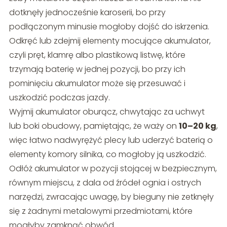
dotknęły jednocześnie karoserii, bo przy
podłączonym minusie mogłoby dojść do iskrzenia.
Odkręć lub zdejmij elementy mocujące akumulator,
czyli pręt, klamrę albo plastikową listwę, które
trzymają baterię w jednej pozycji, bo przy ich
pominięciu akumulator może się przesuwać i
uszkodzić podczas jazdy.
Wyjmij akumulator oburącz, chwytając za uchwyt
lub boki obudowy, pamiętając, że waży on
10–20 kg
,
więc łatwo nadwyrężyć plecy lub uderzyć baterią o
elementy komory silnika, co mogłoby ją uszkodzić.
Odłóż akumulator w pozycji stojącej w bezpiecznym,
równym miejscu, z dala od źródeł ognia i ostrych
narzędzi, zwracając uwagę, by bieguny nie zetknęły
się z żadnymi metalowymi przedmiotami, które
mogłyby zamknąć obwód.