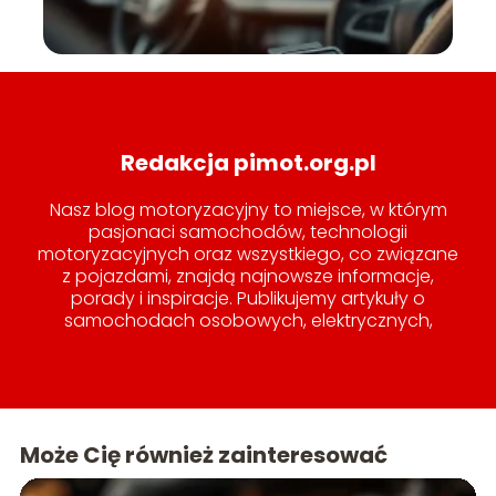
Redakcja pimot.org.pl
Nasz blog motoryzacyjny to miejsce, w którym
pasjonaci samochodów, technologii
motoryzacyjnych oraz wszystkiego, co związane
z pojazdami, znajdą najnowsze informacje,
porady i inspiracje. Publikujemy artykuły o
samochodach osobowych, elektrycznych,
hybrydowych, a także o nowinkach
technologicznych w branży motoryzacyjnej.
Naszym celem jest dostarczanie rzetelnych opinii
o samochodach, porównań modeli, testów, jak
również praktycznych wskazówek dotyczących
Może Cię również zainteresować
eksploatacji, naprawy, tuningu i utrzymania
pojazdów.