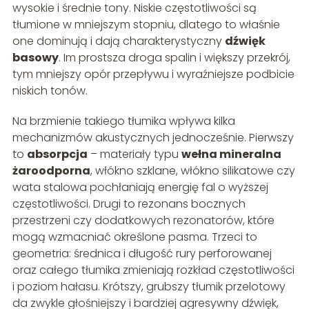
wysokie i średnie tony. Niskie częstotliwości są
tłumione w mniejszym stopniu, dlatego to właśnie
one dominują i dają charakterystyczny
dźwięk
basowy
. Im prostsza droga spalin i większy przekrój,
tym mniejszy opór przepływu i wyraźniejsze podbicie
niskich tonów.
Na brzmienie takiego tłumika wpływa kilka
mechanizmów akustycznych jednocześnie. Pierwszy
to
absorpcja
– materiały typu
wełna mineralna
żaroodporna
, włókno szklane, włókno silikatowe czy
wata stalowa pochłaniają energię fal o wyższej
częstotliwości. Drugi to rezonans bocznych
przestrzeni czy dodatkowych rezonatorów, które
mogą wzmacniać określone pasma. Trzeci to
geometria: średnica i długość rury perforowanej
oraz całego tłumika zmieniają rozkład częstotliwości
i poziom hałasu. Krótszy, grubszy tłumik przelotowy
da zwykle głośniejszy i bardziej agresywny dźwięk,