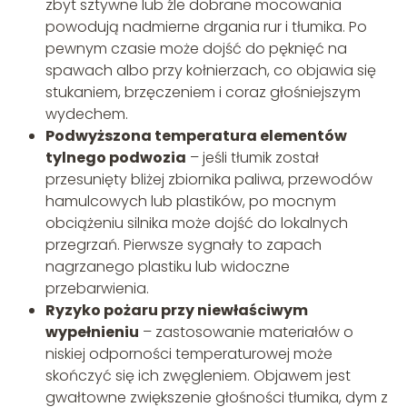
zbyt sztywne lub źle dobrane mocowania
powodują nadmierne drgania rur i tłumika. Po
pewnym czasie może dojść do pęknięć na
spawach albo przy kołnierzach, co objawia się
stukaniem, brzęczeniem i coraz głośniejszym
wydechem.
Podwyższona temperatura elementów
tylnego podwozia
– jeśli tłumik został
przesunięty bliżej zbiornika paliwa, przewodów
hamulcowych lub plastików, po mocnym
obciążeniu silnika może dojść do lokalnych
przegrzań. Pierwsze sygnały to zapach
nagrzanego plastiku lub widoczne
przebarwienia.
Ryzyko pożaru przy niewłaściwym
wypełnieniu
– zastosowanie materiałów o
niskiej odporności temperaturowej może
skończyć się ich zwęgleniem. Objawem jest
gwałtowne zwiększenie głośności tłumika, dym z