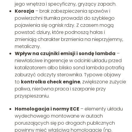
jego wnętrza i specyficzny, gryzący zapach.
Korozja
– brak zabezpieczenia spawów i
powierzchni tłumika prowadzi do szybkiego
pojawienia się ognisk rdzy. Z czasem mogą
powstać dziury, które podnoszą hałas i
zmieniają charakter brzmienia na nieprzyjemny,
metaliczny.
Wpływ na czujniki emisji i sondę lambda
–
niewłaściwe ingerencje w odcinki układu przed
katalizatorem albo blisko sond lambda potrafią
zaburzyć odczyty sterownika. Typowe objawy
to
kontrolka check engine
, zwiększone zużycie
paliwa, nierówna praca i szarpanie przy
przyspieszaniu.
Homologacja i normy ECE
– elementy układu
wydechowego montowane w autach
poruszających się po drogach publicznych
powinny mieć właściwą homologację (np.