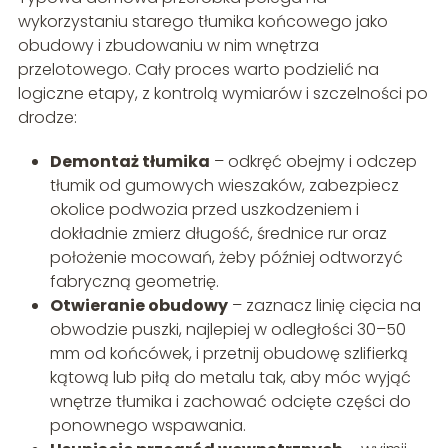
wykorzystaniu starego tłumika końcowego jako
obudowy i zbudowaniu w nim wnętrza
przelotowego. Cały proces warto podzielić na
logiczne etapy, z kontrolą wymiarów i szczelności po
drodze:
Demontaż tłumika
– odkręć obejmy i odczep
tłumik od gumowych wieszaków, zabezpiecz
okolice podwozia przed uszkodzeniem i
dokładnie zmierz długość, średnice rur oraz
położenie mocowań, żeby później odtworzyć
fabryczną geometrię.
Otwieranie obudowy
– zaznacz linię cięcia na
obwodzie puszki, najlepiej w odległości 30–50
mm od końcówek, i przetnij obudowę szlifierką
kątową lub piłą do metalu tak, aby móc wyjąć
wnętrze tłumika i zachować odcięte części do
ponownego wspawania.