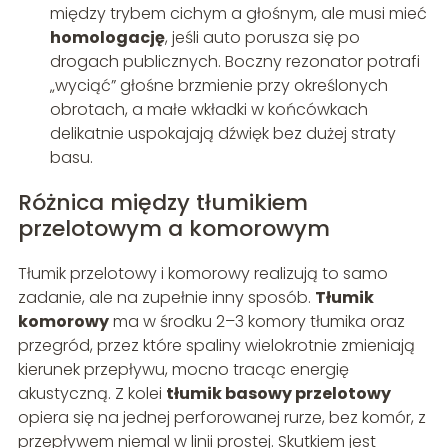
między trybem cichym a głośnym, ale musi mieć
homologację
, jeśli auto porusza się po
drogach publicznych. Boczny rezonator potrafi
„wyciąć” głośne brzmienie przy określonych
obrotach, a małe wkładki w końcówkach
delikatnie uspokajają dźwięk bez dużej straty
basu.
Różnica między tłumikiem
przelotowym a komorowym
Tłumik przelotowy i komorowy realizują to samo
zadanie, ale na zupełnie inny sposób.
Tłumik
komorowy
ma w środku 2–3 komory tłumika oraz
przegród, przez które spaliny wielokrotnie zmieniają
kierunek przepływu, mocno tracąc energię
akustyczną. Z kolei
tłumik basowy przelotowy
opiera się na jednej perforowanej rurze, bez komór, z
przepływem niemal w linii prostej. Skutkiem jest