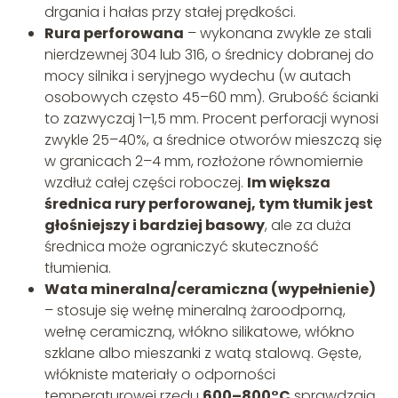
drgania i hałas przy stałej prędkości.
Rura perforowana
– wykonana zwykle ze stali
nierdzewnej 304 lub 316, o średnicy dobranej do
mocy silnika i seryjnego wydechu (w autach
osobowych często 45–60 mm). Grubość ścianki
to zazwyczaj 1–1,5 mm. Procent perforacji wynosi
zwykle 25–40%, a średnice otworów mieszczą się
w granicach 2–4 mm, rozłożone równomiernie
wzdłuż całej części roboczej.
Im większa
średnica rury perforowanej, tym tłumik jest
głośniejszy i bardziej basowy
, ale za duża
średnica może ograniczyć skuteczność
tłumienia.
Wata mineralna/ceramiczna (wypełnienie)
– stosuje się wełnę mineralną żaroodporną,
wełnę ceramiczną, włókno silikatowe, włókno
szklane albo mieszanki z watą stalową. Gęste,
włókniste materiały o odporności
temperaturowej rzędu
600–800°C
sprawdzają