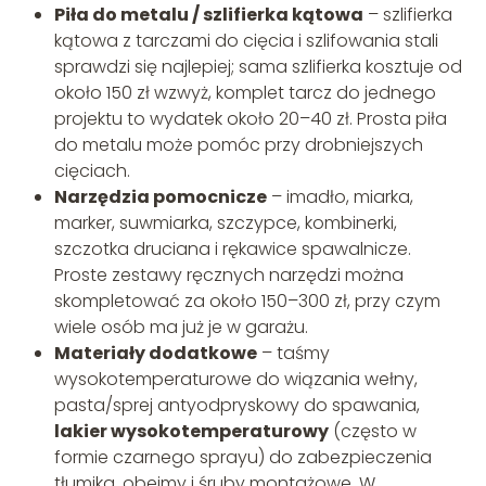
Piła do metalu / szlifierka kątowa
– szlifierka
kątowa z tarczami do cięcia i szlifowania stali
sprawdzi się najlepiej; sama szlifierka kosztuje od
około 150 zł wzwyż, komplet tarcz do jednego
projektu to wydatek około 20–40 zł. Prosta piła
do metalu może pomóc przy drobniejszych
cięciach.
Narzędzia pomocnicze
– imadło, miarka,
marker, suwmiarka, szczypce, kombinerki,
szczotka druciana i rękawice spawalnicze.
Proste zestawy ręcznych narzędzi można
skompletować za około 150–300 zł, przy czym
wiele osób ma już je w garażu.
Materiały dodatkowe
– taśmy
wysokotemperaturowe do wiązania wełny,
pasta/sprej antyodpryskowy do spawania,
lakier wysokotemperaturowy
(często w
formie czarnego sprayu) do zabezpieczenia
tłumika, obejmy i śruby montażowe. W