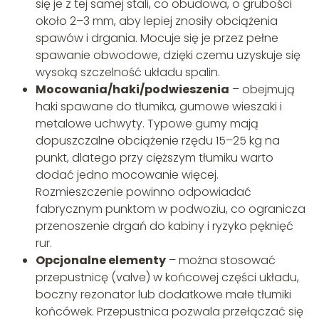
się je z tej samej stali, co obudowa, o grubości
około 2–3 mm, aby lepiej znosiły obciążenia
spawów i drgania. Mocuje się je przez pełne
spawanie obwodowe, dzięki czemu uzyskuje się
wysoką szczelność układu spalin.
Mocowania/haki/podwieszenia
– obejmują
haki spawane do tłumika, gumowe wieszaki i
metalowe uchwyty. Typowe gumy mają
dopuszczalne obciążenie rzędu 15–25 kg na
punkt, dlatego przy cięższym tłumiku warto
dodać jedno mocowanie więcej.
Rozmieszczenie powinno odpowiadać
fabrycznym punktom w podwoziu, co ogranicza
przenoszenie drgań do kabiny i ryzyko pęknięć
rur.
Opcjonalne elementy
– można stosować
przepustnicę (valve) w końcowej części układu,
boczny rezonator lub dodatkowe małe tłumiki
końcówek. Przepustnica pozwala przełączać się