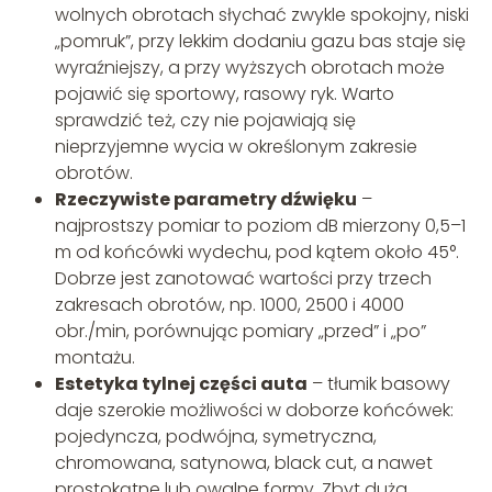
wolnych obrotach słychać zwykle spokojny, niski
„pomruk”, przy lekkim dodaniu gazu bas staje się
wyraźniejszy, a przy wyższych obrotach może
pojawić się sportowy, rasowy ryk. Warto
sprawdzić też, czy nie pojawiają się
nieprzyjemne wycia w określonym zakresie
obrotów.
Rzeczywiste parametry dźwięku
–
najprostszy pomiar to poziom dB mierzony 0,5–1
m od końcówki wydechu, pod kątem około 45°.
Dobrze jest zanotować wartości przy trzech
zakresach obrotów, np. 1000, 2500 i 4000
obr./min, porównując pomiary „przed” i „po”
montażu.
Estetyka tylnej części auta
– tłumik basowy
daje szerokie możliwości w doborze końcówek:
pojedyncza, podwójna, symetryczna,
chromowana, satynowa, black cut, a nawet
prostokątne lub owalne formy. Zbyt duża