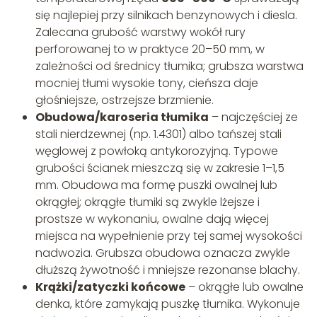
się najlepiej przy silnikach benzynowych i diesla.
Zalecana grubość warstwy wokół rury
perforowanej to w praktyce 20–50 mm, w
zależności od średnicy tłumika; grubsza warstwa
mocniej tłumi wysokie tony, cieńsza daje
głośniejsze, ostrzejsze brzmienie.
Obudowa/karoseria tłumika
– najczęściej ze
stali nierdzewnej (np. 1.4301) albo tańszej stali
węglowej z powłoką antykorozyjną. Typowe
grubości ścianek mieszczą się w zakresie 1–1,5
mm. Obudowa ma formę puszki owalnej lub
okrągłej; okrągłe tłumiki są zwykle lżejsze i
prostsze w wykonaniu, owalne dają więcej
miejsca na wypełnienie przy tej samej wysokości
nadwozia. Grubsza obudowa oznacza zwykle
dłuższą żywotność i mniejsze rezonanse blachy.
Krążki/zatyczki końcowe
– okrągłe lub owalne
denka, które zamykają puszkę tłumika. Wykonuje