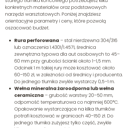
starego tłumika końcowego potrzebujesz kilku
konkretnych materiałów oraz podstawowych
narzędzi warsztatowych. Poniżej znajdziesz
orientacyjne parametry i ceny, które pozwolą
oszacować budżet.
Rura perforowana
– stal nierdzewna 304/316
lub oznaczenia 1.4301/1.4571, średnica
zewnętrzna typowa dla aut osobowych to 45–
60 mm przy grubości ścianki około 1–1,5 mm.
Odcinek 1 m takiej rury może kosztować około
60–150 zł, w zależności od średnicy i producenta.
Do jednego tłumika zwykle wystarczy 0,5–1 m.
Wełna mineralna żaroodporna lub wełna
ceramiczna
– grubość warstwy 20–50 mm,
odporność temperaturowa co najmniej 600°C.
Opakowanie wystarczające na kilka tłumików
potrafi kosztować w granicach 40–150 zł. Do
jednego tłumika zużyjesz tylko część, zwykle