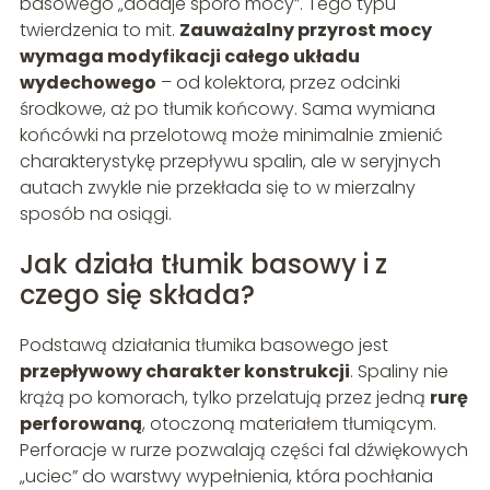
basowego „dodaje sporo mocy”. Tego typu
twierdzenia to mit.
Zauważalny przyrost mocy
wymaga modyfikacji całego układu
wydechowego
– od kolektora, przez odcinki
środkowe, aż po tłumik końcowy. Sama wymiana
końcówki na przelotową może minimalnie zmienić
charakterystykę przepływu spalin, ale w seryjnych
autach zwykle nie przekłada się to w mierzalny
sposób na osiągi.
Jak działa tłumik basowy i z
czego się składa?
Podstawą działania tłumika basowego jest
przepływowy charakter konstrukcji
. Spaliny nie
krążą po komorach, tylko przelatują przez jedną
rurę
perforowaną
, otoczoną materiałem tłumiącym.
Perforacje w rurze pozwalają części fal dźwiękowych
„uciec” do warstwy wypełnienia, która pochłania