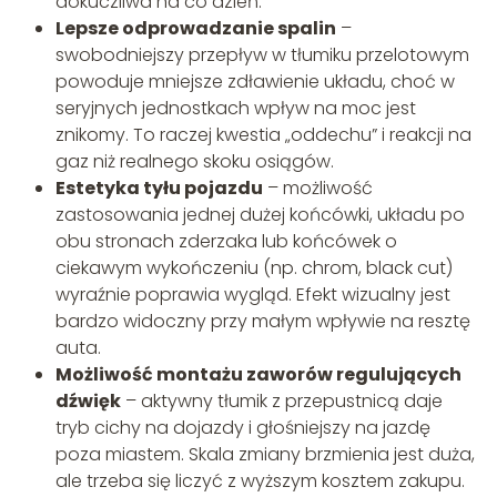
dokuczliwa na co dzień.
Lepsze odprowadzanie spalin
–
swobodniejszy przepływ w tłumiku przelotowym
powoduje mniejsze zdławienie układu, choć w
seryjnych jednostkach wpływ na moc jest
znikomy. To raczej kwestia „oddechu” i reakcji na
gaz niż realnego skoku osiągów.
Estetyka tyłu pojazdu
– możliwość
zastosowania jednej dużej końcówki, układu po
obu stronach zderzaka lub końcówek o
ciekawym wykończeniu (np. chrom, black cut)
wyraźnie poprawia wygląd. Efekt wizualny jest
bardzo widoczny przy małym wpływie na resztę
auta.
Możliwość montażu zaworów regulujących
dźwięk
– aktywny tłumik z przepustnicą daje
tryb cichy na dojazdy i głośniejszy na jazdę
poza miastem. Skala zmiany brzmienia jest duża,
ale trzeba się liczyć z wyższym kosztem zakupu.