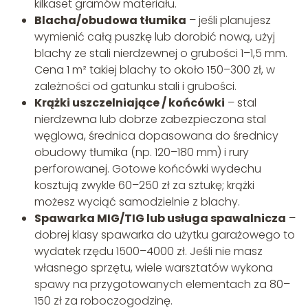
kilkaset gramów materiału.
Blacha/obudowa tłumika
– jeśli planujesz
wymienić całą puszkę lub dorobić nową, użyj
blachy ze stali nierdzewnej o grubości 1–1,5 mm.
Cena 1 m² takiej blachy to około 150–300 zł, w
zależności od gatunku stali i grubości.
Krążki uszczelniające / końcówki
– stal
nierdzewna lub dobrze zabezpieczona stal
węglowa, średnica dopasowana do średnicy
obudowy tłumika (np. 120–180 mm) i rury
perforowanej. Gotowe końcówki wydechu
kosztują zwykle 60–250 zł za sztukę; krążki
możesz wyciąć samodzielnie z blachy.
Spawarka MIG/TIG lub usługa spawalnicza
–
dobrej klasy spawarka do użytku garażowego to
wydatek rzędu 1500–4000 zł. Jeśli nie masz
własnego sprzętu, wiele warsztatów wykona
spawy na przygotowanych elementach za 80–
150 zł za roboczogodzinę.