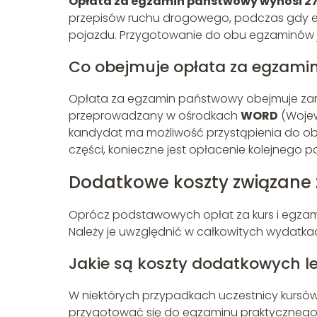
Opłata za egzamin państwowy wynosi 27
przepisów ruchu drogowego, podczas gdy e
pojazdu. Przygotowanie do obu egzaminów j
Co obejmuje opłata za egzami
Opłata za egzamin państwowy obejmuje zaró
przeprowadzany w ośrodkach
WORD
(Wojew
kandydat ma możliwość przystąpienia do obu
części, konieczne jest opłacenie kolejnego p
Dodatkowe koszty związane 
Oprócz podstawowych opłat za kurs i egzam
Należy je uwzględnić w całkowitych wydatka
Jakie są koszty dodatkowych le
W niektórych przypadkach uczestnicy kursó
przygotować się do egzaminu praktycznego. K