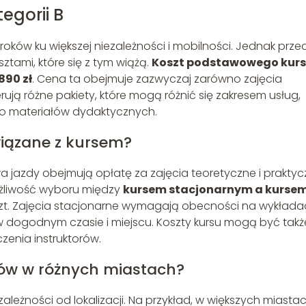
egorii B
roków ku większej niezależności i mobilności. Jednak prze
tami, które się z tym wiążą.
Koszt podstawowego kur
890 zł
. Cena ta obejmuje zazwyczaj zarówno zajęcia
erują różne pakiety, które mogą różnić się zakresem usług,
do materiałów dydaktycznych.
iązane z kursem?
jazdy obejmują opłatę za zajęcia teoretyczne i praktyc
ożliwość wyboru między
kursem stacjonarnym a kurse
zt. Zajęcia stacjonarne wymagają obecności na wykłada
 dogodnym czasie i miejscu. Koszty kursu mogą być takż
zenia instruktorów.
sów w różnych miastach?
leżności od lokalizacji. Na przykład, w większych miastac