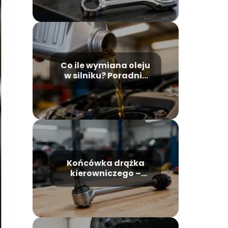
Co ile wymiana oleju
w silniku? Poradnik
kierowcy
Końcówka drążka
kierowniczego –
objawy zużycia, jak
rozpoznać?