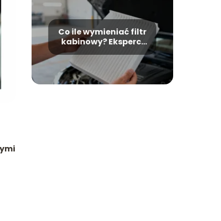
Co ile wymieniać filtr
kabinowy? Eksperci
wyjaśniają
wymi