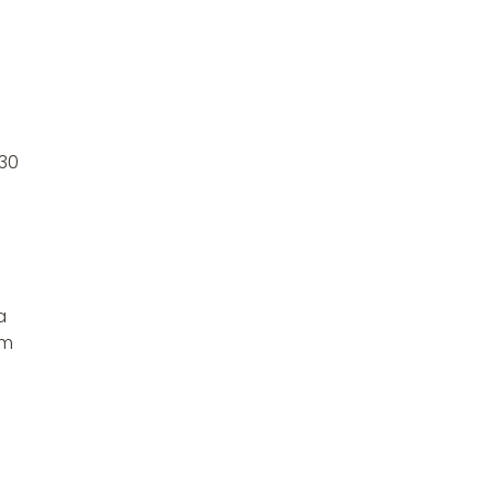
 30
a
em