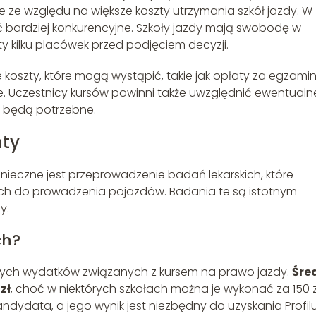
 ze względu na większe koszty utrzymania szkół jazdy. W
bardziej konkurencyjne. Szkoły jazdy mają swobodę w
y kilku placówek przed podjęciem decyzji.
oszty, które mogą wystąpić, takie jak opłaty za egzami
. Uczestnicy kursów powinni także uwzględnić ewentualn
li będą potrzebne.
nty
nieczne jest przeprowadzenie badań lekarskich, które
ch do prowadzenia pojazdów. Badania te są istotnym
y.
ch?
ionych wydatków związanych z kursem na prawo jazdy.
Śre
zł
, choć w niektórych szkołach można je wykonać za 150 z
dydata, a jego wynik jest niezbędny do uzyskania Profil