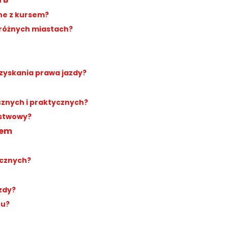
ne z kursem?
 różnych miastach?
zyskania prawa jazdy?
cznych i praktycznych?
ństwowy?
sem
ycznych?
zdy?
tu?