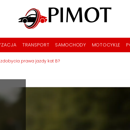
YZACJA
TRANSPORT
SAMOCHODY
MOTOCYKLE
P
y zdobycia prawa jazdy kat B?