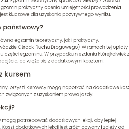
7 zł
. Egzamin teoretyczny sprawdza wiedzę z zakresu
gzamin praktyczny ocenia umiejętności prowadzenia
est kluczowe dla uzyskania pozytywnego wyniku.
n państwowy?
wno egzamin teoretyczny, jak i praktyczny,
ódzkie Ośrodki Ruchu Drogowego). W ramach tej opłaty
 części egzaminu. W przypadku niezdania którejkolwiek 
odejścia, co wiąże się z dodatkowymi kosztami.
z kursem
iny, przyszli kierowcy mogą napotkać na dodatkowe kosz
ch związanych z uzyskaniem prawa jazdy.
kcji?
w mogą potrzebować dodatkowych lekcji, aby lepiej
oszt dodatkowych lekcji jest zróżnicowany i zależy od