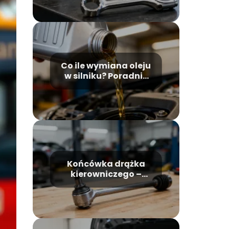
Co ile wymiana oleju
w silniku? Poradnik
kierowcy
Końcówka drążka
kierowniczego –
objawy zużycia, jak
rozpoznać?