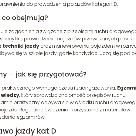
prawnienia do prowadzenia pojazdów kategorii D.
– co obejmują?
muje zagadnienia związane z przepisami ruchu drogoweg
z specyfiką prowadzenia pojazdów przewożących pasaże
 techniki jazdy
oraz manewrowaniu pojazdem w różny
ywa się w szkole jazdy, gdzie kandydaci uczą się pod o
ny – jak się przygotować?
i praktycznego wymaga czasu i zaangażowania.
Egzam
 wiedzy
, który sprawdza znajomość przepisów ruchu
amin praktyczny odbywa się w ośrodku ruchu drogowego
jazdu. Regularne ćwiczenia i korzystanie z materiałów
 zdania egzaminów.
awo jazdy kat D