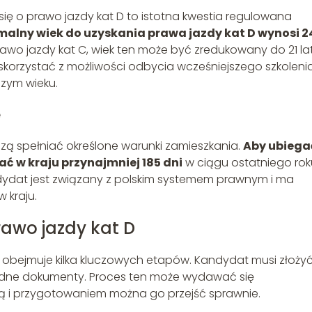
ię o prawo jazdy kat D to istotna kwestia regulowana
malny wiek do uzyskania prawa jazdy kat D wynosi 2
rawo jazdy kat C, wiek ten może być zredukowany do 21 lat
korzystać z możliwości odbycia wcześniejszego szkolenia
zym wieku.
e
zą spełniać określone warunki zamieszkania.
Aby ubiega
ać w kraju przynajmniej 185 dni
w ciągu ostatniego rok
ydat jest związany z polskim systemem prawnym i ma
 kraju.
rawo jazdy kat D
D obejmuje kilka kluczowych etapów. Kandydat musi złoży
ędne dokumenty. Proces ten może wydawać się
ą i przygotowaniem można go przejść sprawnie.