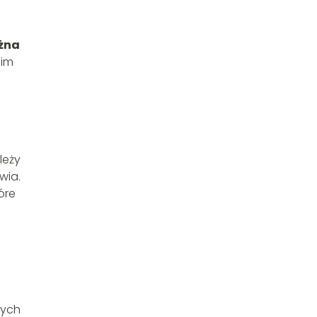
żna
nim
leży
wia.
óre
tych