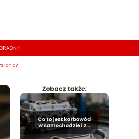
ORADNIK
yskania?
Zobacz także:
Co to jest korbowód
w samochodzie i za
co odpowiada?