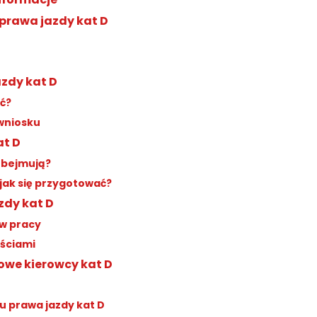
rawa jazdy kat D
azdy kat D
yć?
wniosku
at D
 obejmują?
jak się przygotować?
zdy kat D
ów pracy
ościami
owe kierowcy kat D
u prawa jazdy kat D