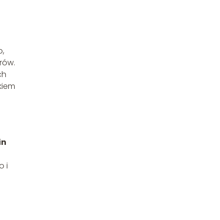
o,
rów.
ch
kiem
in
 i