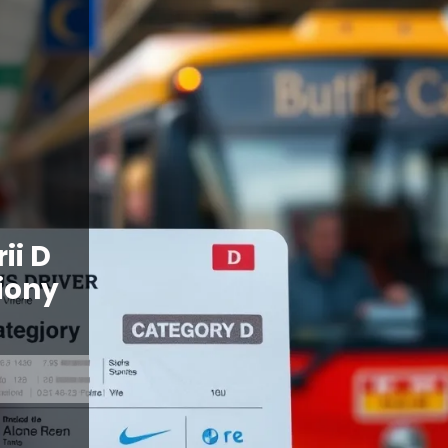
ii D
iony