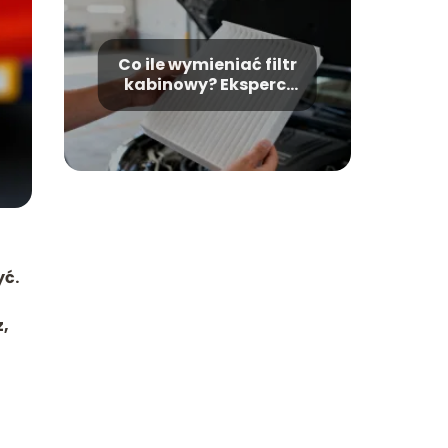
Co ile wymieniać filtr
kabinowy? Eksperci
wyjaśniają
yć.
z,