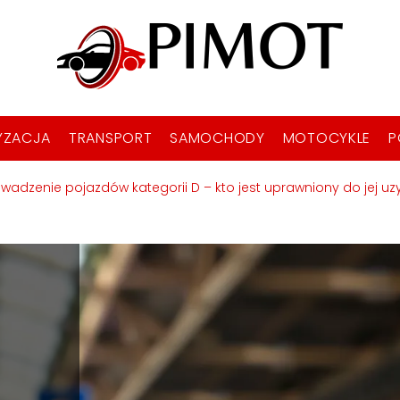
YZACJA
TRANSPORT
SAMOCHODY
MOTOCYKLE
P
owadzenie pojazdów kategorii D – kto jest uprawniony do jej uz