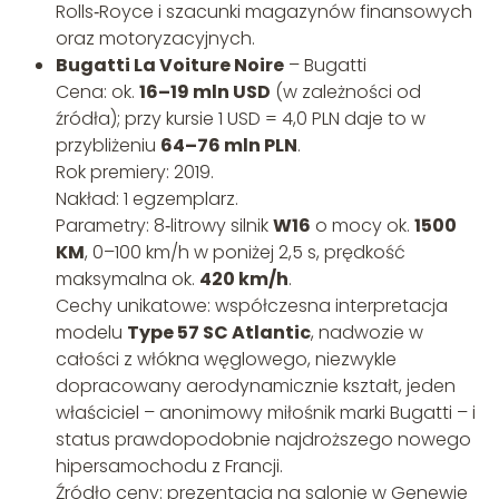
Rolls‑Royce i szacunki magazynów finansowych
oraz motoryzacyjnych.
Bugatti La Voiture Noire
– Bugatti
Cena: ok.
16–19 mln USD
(w zależności od
źródła); przy kursie 1 USD = 4,0 PLN daje to w
przybliżeniu
64–76 mln PLN
.
Rok premiery: 2019.
Nakład: 1 egzemplarz.
Parametry: 8‑litrowy silnik
W16
o mocy ok.
1500
KM
, 0–100 km/h w poniżej 2,5 s, prędkość
maksymalna ok.
420 km/h
.
Cechy unikatowe: współczesna interpretacja
modelu
Type 57 SC Atlantic
, nadwozie w
całości z włókna węglowego, niezwykle
dopracowany aerodynamicznie kształt, jeden
właściciel – anonimowy miłośnik marki Bugatti – i
status prawdopodobnie najdroższego nowego
hipersamochodu z Francji.
Źródło ceny: prezentacja na salonie w Genewie