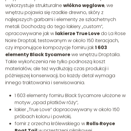
wykorzystuje strukturalne
włókno węglowe
, we
wnętrzu pojawia się rzadkie drewno, skóry z
najlepszych garbarni i elementy ze szlachetnych
metali. Dochodzą do tego lakiery „custom”,
opracowywane jak w
lakierze True Love
do La Rose
Noire Droptail, testowanym w około 150 iteracjach,
czy imponujące kompozycje forniru jak
1 603
elementy Black Sycamore
we wnętrzu Droptaila.
Takie wykończenia nie tylko podnoszą koszt
materiałów, ale też wydłużają czas produkcji i
późniejszej konserwacji, bo każdy detal wymaga
innego traktowania i serwisowania.
1 603 elementy forniru Black Sycamore ułożone w
motyw „opad płatków róży”,
lakier „True Love” dopracowywany w około 150
próbach koloru i powłoki,
fornir z orzecha królewskiego w
Rolls‑Royce
Boat Tail
w przestrzeni piknikowej,