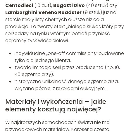
Centodieci
(10 aut),
Bugatti Divo
(40 sztuk) czy
Lamborghini Veneno Roadster
(9 sztuk) już na
starcie miały listy chętnych dłuższe niż cała
produkcja. To tworzy efekt „białego kruka”, który przy
sprzedaży na rynku wtórnym potrafi przynieść
ogromny zysk właścicielowi.
indywidualne „one‑off commissions” budowane
tylko dla jednego klienta,
twarda limitacja serii przez producenta (np. 10,
40 egzemplarzy),
historyczna unikalność danego egzemplarza,
wiązana później z rekordami aukcyjnymi.
Materiały i wykończenia – jakie
elementy kosztują najwięcej?
W najdroższych samochodach świata nie ma
przypadkowych materiałów. Karoseria często