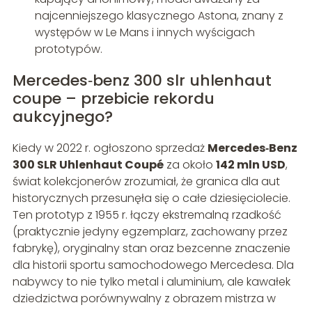
najcenniejszego klasycznego Astona, znany z
występów w Le Mans i innych wyścigach
prototypów.
Mercedes‑benz 300 slr uhlenhaut
coupe – przebicie rekordu
aukcyjnego?
Kiedy w 2022 r. ogłoszono sprzedaż
Mercedes‑Benz
300 SLR Uhlenhaut Coupé
za około
142 mln USD
,
świat kolekcjonerów zrozumiał, że granica dla aut
historycznych przesunęła się o całe dziesięciolecie.
Ten prototyp z 1955 r. łączy ekstremalną rzadkość
(praktycznie jedyny egzemplarz, zachowany przez
fabrykę), oryginalny stan oraz bezcenne znaczenie
dla historii sportu samochodowego Mercedesa. Dla
nabywcy to nie tylko metal i aluminium, ale kawałek
dziedzictwa porównywalny z obrazem mistrza w