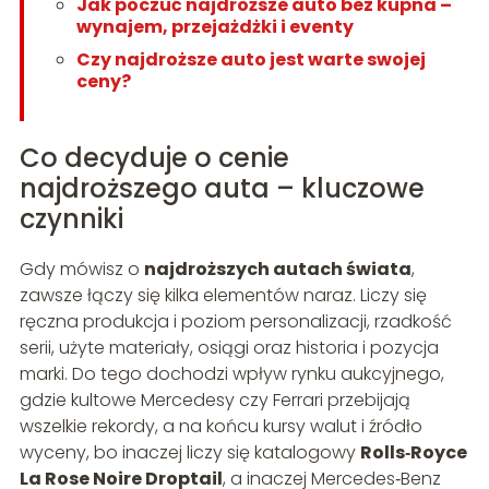
Jak poczuć najdroższe auto bez kupna –
wynajem, przejażdżki i eventy
Czy najdroższe auto jest warte swojej
ceny?
Co decyduje o cenie
najdroższego auta – kluczowe
czynniki
Gdy mówisz o
najdroższych autach świata
,
zawsze łączy się kilka elementów naraz. Liczy się
ręczna produkcja i poziom personalizacji, rzadkość
serii, użyte materiały, osiągi oraz historia i pozycja
marki. Do tego dochodzi wpływ rynku aukcyjnego,
gdzie kultowe Mercedesy czy Ferrari przebijają
wszelkie rekordy, a na końcu kursy walut i źródło
wyceny, bo inaczej liczy się katalogowy
Rolls‑Royce
La Rose Noire Droptail
, a inaczej Mercedes‑Benz