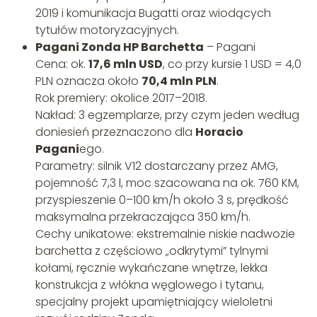
2019 i komunikacja Bugatti oraz wiodących
tytułów motoryzacyjnych.
Pagani Zonda HP Barchetta
– Pagani
Cena: ok.
17,6 mln USD
, co przy kursie 1 USD = 4,0
PLN oznacza około
70,4 mln PLN
.
Rok premiery: okolice 2017–2018.
Nakład: 3 egzemplarze, przy czym jeden według
doniesień przeznaczono dla
Horacio
Pagani
ego.
Parametry: silnik V12 dostarczany przez AMG,
pojemność 7,3 l, moc szacowana na ok. 760 KM,
przyspieszenie 0–100 km/h około 3 s, prędkość
maksymalna przekraczająca 350 km/h.
Cechy unikatowe: ekstremalnie niskie nadwozie
barchetta z częściowo „odkrytymi” tylnymi
kołami, ręcznie wykańczane wnętrze, lekka
konstrukcja z włókna węglowego i tytanu,
specjalny projekt upamiętniający wieloletni