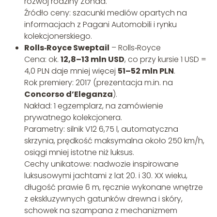
rozwój rodziny Zonda.
Źródło ceny: szacunki mediów opartych na
informacjach z Pagani Automobili i rynku
kolekcjonerskiego.
Rolls‑Royce Sweptail
– Rolls‑Royce
Cena: ok.
12,8–13 mln USD
, co przy kursie 1 USD =
4,0 PLN daje mniej więcej
51–52 mln PLN
.
Rok premiery: 2017 (prezentacja m.in. na
Concorso d’Eleganza
).
Nakład: 1 egzemplarz, na zamówienie
prywatnego kolekcjonera.
Parametry: silnik V12 6,75 l, automatyczna
skrzynia, prędkość maksymalna około 250 km/h,
osiągi mniej istotne niż luksus.
Cechy unikatowe: nadwozie inspirowane
luksusowymi jachtami z lat 20. i 30. XX wieku,
długość prawie 6 m, ręcznie wykonane wnętrze
z ekskluzywnych gatunków drewna i skóry,
schowek na szampana z mechanizmem