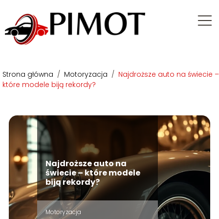
Strona główna
/
Motoryzacja
/
Najdroższe auto na świecie –
które modele biją rekordy?
Najdroższe auto na
świecie – które modele
biją rekordy?
Motoryzacja