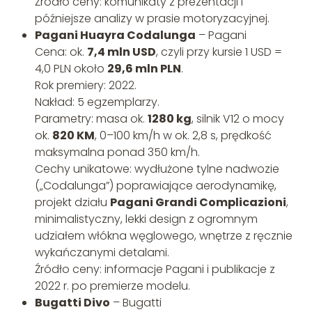
Źródło ceny: komunikaty z prezentacji i
późniejsze analizy w prasie motoryzacyjnej.
Pagani Huayra Codalunga
– Pagani
Cena: ok.
7,4 mln USD
, czyli przy kursie 1 USD =
4,0 PLN około
29,6 mln PLN
.
Rok premiery: 2022.
Nakład: 5 egzemplarzy.
Parametry: masa ok.
1280 kg
, silnik V12 o mocy
ok.
820 KM
, 0–100 km/h w ok. 2,8 s, prędkość
maksymalna ponad 350 km/h.
Cechy unikatowe: wydłużone tylne nadwozie
(„Codalunga”) poprawiające aerodynamikę,
projekt działu
Pagani Grandi Complicazioni
,
minimalistyczny, lekki design z ogromnym
udziałem włókna węglowego, wnętrze z ręcznie
wykańczanymi detalami.
Źródło ceny: informacje Pagani i publikacje z
2022 r. po premierze modelu.
Bugatti Divo
– Bugatti