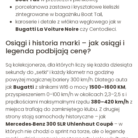
porcelanowa zastawa i kryształowe kieliszki
zintegrowane w bagażniku Boat Tail,
karoserie i detale z włókna węglowego jak w
Bugatti La Voiture Noire
czy Centodieci.
Osiągi i historia marki – jak osiągi i
legenda podbijają cenę?
Są kolekcjonerze, dla których liczy się każda dziesiąta
sekundy do „setki” i każdy kilometr na godzinę
powyżej magicznej bariery 300 km/h. Dlatego auta
jak
Bugatti
z silnikami W16 o mocy
1500–1600 KM
,
przyspieszeniem 0–100 km/h w okolicach 2,3–2,5 s i
prędkościami maksymalnymi rzędu
380–420 km/h
z
miejsca trafiają do zamkniętego klubu. Z drugiej
strony stoją samochody historyczne – jak
Mercedes‑Benz 300 SLR Uhlenhaut Coupé
– w
których nie chodzi o sprint na torze, ale o legendę