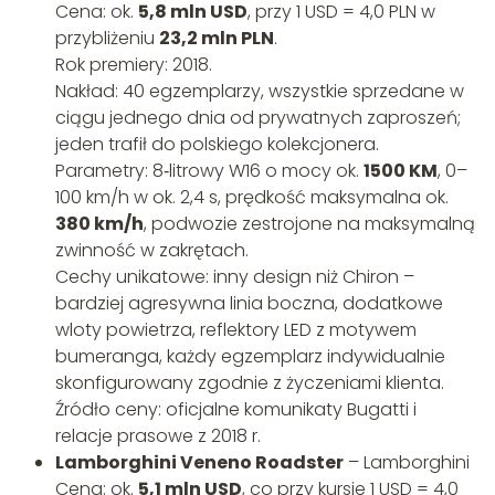
Cena: ok.
5,8 mln USD
, przy 1 USD = 4,0 PLN w
przybliżeniu
23,2 mln PLN
.
Rok premiery: 2018.
Nakład: 40 egzemplarzy, wszystkie sprzedane w
ciągu jednego dnia od prywatnych zaproszeń;
jeden trafił do polskiego kolekcjonera.
Parametry: 8‑litrowy W16 o mocy ok.
1500 KM
, 0–
100 km/h w ok. 2,4 s, prędkość maksymalna ok.
380 km/h
, podwozie zestrojone na maksymalną
zwinność w zakrętach.
Cechy unikatowe: inny design niż Chiron –
bardziej agresywna linia boczna, dodatkowe
wloty powietrza, reflektory LED z motywem
bumeranga, każdy egzemplarz indywidualnie
skonfigurowany zgodnie z życzeniami klienta.
Źródło ceny: oficjalne komunikaty Bugatti i
relacje prasowe z 2018 r.
Lamborghini Veneno Roadster
– Lamborghini
Cena: ok.
5,1 mln USD
, co przy kursie 1 USD = 4,0