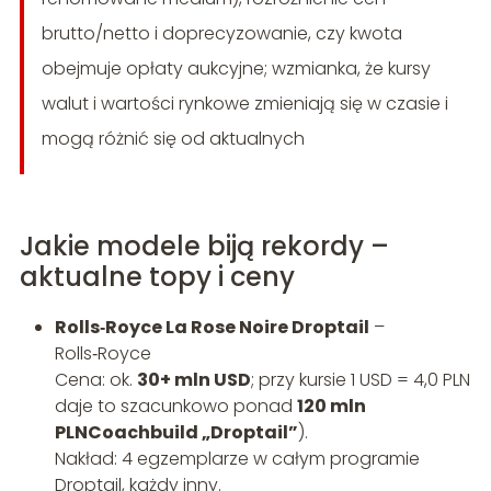
brutto/netto i doprecyzowanie, czy kwota
obejmuje opłaty aukcyjne; wzmianka, że kursy
walut i wartości rynkowe zmieniają się w czasie i
mogą różnić się od aktualnych
Jakie modele biją rekordy –
aktualne topy i ceny
Rolls‑Royce La Rose Noire Droptail
–
Rolls‑Royce
Cena: ok.
30+ mln USD
; przy kursie 1 USD = 4,0 PLN
daje to szacunkowo ponad
120 mln
PLNCoachbuild „Droptail”
).
Nakład: 4 egzemplarze w całym programie
Droptail, każdy inny.