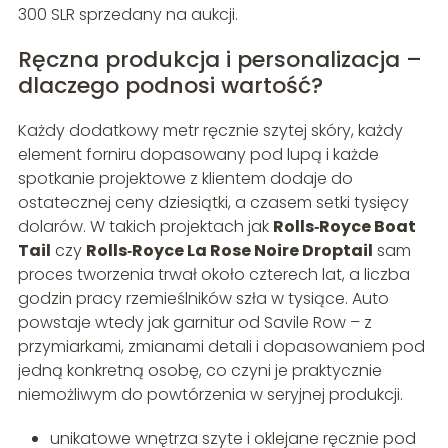
300 SLR sprzedany na aukcji.
Ręczna produkcja i personalizacja –
dlaczego podnosi wartość?
Każdy dodatkowy metr ręcznie szytej skóry, każdy
element forniru dopasowany pod lupą i każde
spotkanie projektowe z klientem dodaje do
ostatecznej ceny dziesiątki, a czasem setki tysięcy
dolarów. W takich projektach jak
Rolls‑Royce Boat
Tail
czy
Rolls‑Royce La Rose Noire Droptail
sam
proces tworzenia trwał około czterech lat, a liczba
godzin pracy rzemieślników szła w tysiące. Auto
powstaje wtedy jak garnitur od Savile Row – z
przymiarkami, zmianami detali i dopasowaniem pod
jedną konkretną osobę, co czyni je praktycznie
niemożliwym do powtórzenia w seryjnej produkcji.
unikatowe wnętrza szyte i oklejane ręcznie pod