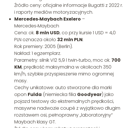
Źródło ceny: oficjalne informacje Bugatti z 2022 r.
i raporty mediów motoryzacyjnych.
Mercedes‑Maybach Exelero
–
Mercedes‑Maybach
Cena: ok.
8 mln USD
, co przy kursie 1 USD = 4,0
PLN oznacza około
32 mln PLN
.
Rok premiery: 2005 (Berlin).
Nakład: 1 egzemplarz.
Parametry: silnik V12 5,9 l twin‑turbo, moc ok.
700
KM
, prędkość maksymalna w okolicach 350
km/h, szybkie przyspieszenie mimo ogromnej
masy.
Cechy unikatowe: auto stworzone dla marki
opon
Fulda
(niemiecka filia
Goodyear
) jako
pojazd testowy do ekstremalnych prędkości,
masywne nadwozie coupé z wyjątkowo długim
rozstawem osi, pełnoprawny „laboratoryjny”
Maybach klasy GT.