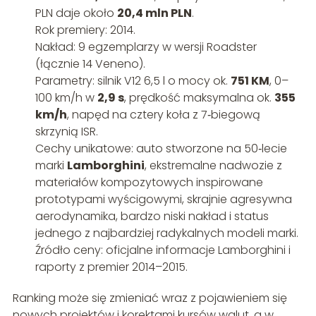
PLN daje około
20,4 mln PLN
.
Rok premiery: 2014.
Nakład: 9 egzemplarzy w wersji Roadster
(łącznie 14 Veneno).
Parametry: silnik V12 6,5 l o mocy ok.
751 KM
, 0–
100 km/h w
2,9 s
, prędkość maksymalna ok.
355
km/h
, napęd na cztery koła z 7‑biegową
skrzynią ISR.
Cechy unikatowe: auto stworzone na 50‑lecie
marki
Lamborghini
, ekstremalne nadwozie z
materiałów kompozytowych inspirowane
prototypami wyścigowymi, skrajnie agresywna
aerodynamika, bardzo niski nakład i status
jednego z najbardziej radykalnych modeli marki.
Źródło ceny: oficjalne informacje Lamborghini i
raporty z premier 2014–2015.
Ranking może się zmieniać wraz z pojawieniem się
nowych projektów i korektami kursów walut, a w