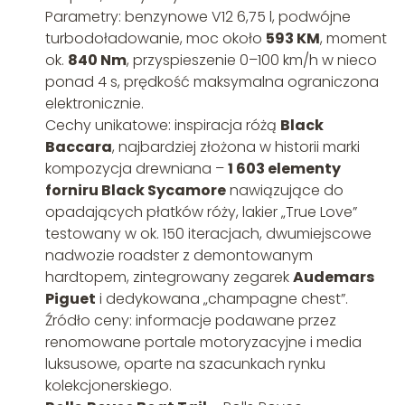
Parametry: benzynowe V12 6,75 l, podwójne
turbodoładowanie, moc około
593 KM
, moment
ok.
840 Nm
, przyspieszenie 0–100 km/h w nieco
ponad 4 s, prędkość maksymalna ograniczona
elektronicznie.
Cechy unikatowe: inspiracja różą
Black
Baccara
, najbardziej złożona w historii marki
kompozycja drewniana –
1 603 elementy
forniru Black Sycamore
nawiązujące do
opadających płatków róży, lakier „True Love”
testowany w ok. 150 iteracjach, dwumiejscowe
nadwozie roadster z demontowanym
hardtopem, zintegrowany zegarek
Audemars
Piguet
i dedykowana „champagne chest”.
Źródło ceny: informacje podawane przez
renomowane portale motoryzacyjne i media
luksusowe, oparte na szacunkach rynku
kolekcjonerskiego.