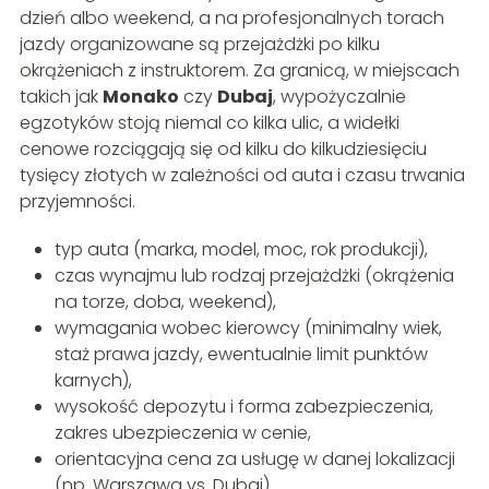
dzień albo weekend, a na profesjonalnych torach
jazdy organizowane są przejażdżki po kilku
okrążeniach z instruktorem. Za granicą, w miejscach
takich jak
Monako
czy
Dubaj
, wypożyczalnie
egzotyków stoją niemal co kilka ulic, a widełki
cenowe rozciągają się od kilku do kilkudziesięciu
tysięcy złotych w zależności od auta i czasu trwania
przyjemności.
typ auta (marka, model, moc, rok produkcji),
czas wynajmu lub rodzaj przejażdżki (okrążenia
na torze, doba, weekend),
wymagania wobec kierowcy (minimalny wiek,
staż prawa jazdy, ewentualnie limit punktów
karnych),
wysokość depozytu i forma zabezpieczenia,
zakres ubezpieczenia w cenie,
orientacyjna cena za usługę w danej lokalizacji
(np. Warszawa vs. Dubaj).