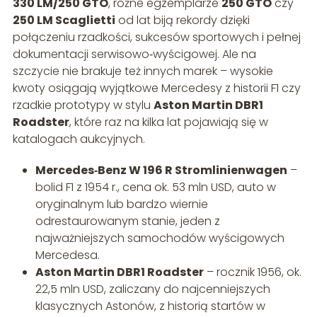
330 LM/250 GTO
, różne egzemplarze
250 GTO
czy
250 LM Scaglietti
od lat biją rekordy dzięki
połączeniu rzadkości, sukcesów sportowych i pełnej
dokumentacji serwisowo‑wyścigowej. Ale na
szczycie nie brakuje też innych marek – wysokie
kwoty osiągają wyjątkowe Mercedesy z historii F1 czy
rzadkie prototypy w stylu
Aston Martin DBR1
Roadster
, które raz na kilka lat pojawiają się w
katalogach aukcyjnych.
Mercedes‑Benz W 196 R Stromlinienwagen
–
bolid F1 z 1954 r., cena ok. 53 mln USD, auto w
oryginalnym lub bardzo wiernie
odrestaurowanym stanie, jeden z
najważniejszych samochodów wyścigowych
Mercedesa.
Aston Martin DBR1 Roadster
– rocznik 1956, ok.
22,5 mln USD, zaliczany do najcenniejszych
klasycznych Astonów, z historią startów w