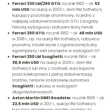
Ferrari 330 LM/250 GTO
, rocznik 1962 – ok.
52
mln USD
na aukcji w 2023 r., dom RM Sotheby’s;
kupujący pozostaje anonimowy, to jedno z
najlepiej udokumentowanych GTO z bogatą
historią wyścigową i statusem ikony Ferrari.
Ferrari 250 GTO
, rocznik 1962 – ok.
48 mln USD
w 2018 r., np. na aukcji RM Sotheby’s, nabywca
prywatny; model słynie z ograniczonej liczby
egzemplarzy i serii zwycięstw w wyścigach GT.
Ferrari 250 LM Scaglietti
, rocznik 1964 – ok.
36,5 mln USD
na aukcji w 2025 r., dom RM
Sotheby’s lub inny z czołówki; auto kupione
przez kolekcjonera z pełną dokumentacją
startów, cenione za karoserię autorstwa
Scaglietti
i sukcesy w wyścigach
długodystansowych.
Aston Martin DBR1 Roadster
, rocznik 1956 – ok.
22,5 mln USD
w 2017 r., aukcja RM Sotheby’s;
kupujący anonimowy, model uważany za