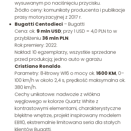
wysuwanym po naciśnięciu przycisku.
Źródło ceny: komunikaty producenta i publikacje
prasy motoryzacyjnej z 2017 r.
Bugatti Centodieci
– Bugatti
Cena: ok.
9 mln USD
; przy 1 USD = 4,0 PLN to w
przybliżeniu
36 mln PLN
.
Rok premiery: 2022.
Nakład: 10 egzemplarzy, wszystkie sprzedane
przed produkcją; jedno auto w garażu
Cristiano Ronaldo
.
Parametry: 8‑litrowy W16 o mocy ok.
1600 KM
, 0–
100 km/h w około 2,4 s, prędkość maksymalna ok.
380 km/h.
Cechy unikatowe: nadwozie z włókna
węglowego w kolorze Quartz White z
kontrastowymi elementami, charakterystyczne
błękitne wnętrze, projekt inspirowany modelem
EB110, ekstremalnie limitowana seria dla stałych
klientów Bugatti.