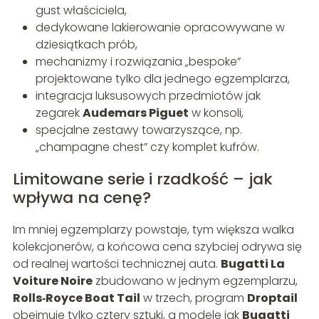
gust właściciela,
dedykowane lakierowanie opracowywane w
dziesiątkach prób,
mechanizmy i rozwiązania „bespoke”
projektowane tylko dla jednego egzemplarza,
integracja luksusowych przedmiotów jak
zegarek
Audemars Piguet
w konsoli,
specjalne zestawy towarzyszące, np.
„champagne chest” czy komplet kufrów.
Limitowane serie i rzadkość – jak
wpływa na cenę?
Im mniej egzemplarzy powstaje, tym większa walka
kolekcjonerów, a końcowa cena szybciej odrywa się
od realnej wartości technicznej auta.
Bugatti La
Voiture Noire
zbudowano w jednym egzemplarzu,
Rolls‑Royce Boat Tail
w trzech, program
Droptail
obejmuje tylko cztery sztuki, a modele jak
Bugatti