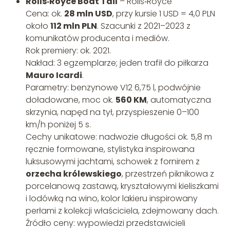
Rolls‑Royce Boat Tail
– Rolls‑Royce
Cena: ok.
28 mln USD
, przy kursie 1 USD = 4,0 PLN
około
112 mln PLN
. Szacunki z 2021–2023 z
komunikatów producenta i mediów.
Rok premiery: ok. 2021.
Nakład: 3 egzemplarze; jeden trafił do piłkarza
Mauro Icardi
.
Parametry: benzynowe V12 6,75 l, podwójnie
doładowane, moc ok.
560 KM
, automatyczna
skrzynia, napęd na tył, przyspieszenie 0–100
km/h poniżej 5 s.
Cechy unikatowe: nadwozie długości ok. 5,8 m
ręcznie formowane, stylistyka inspirowana
luksusowymi jachtami, schowek z fornirem z
orzecha królewskiego
, przestrzeń piknikowa z
porcelanową zastawą, kryształowymi kieliszkami
i lodówką na wino, kolor lakieru inspirowany
perłami z kolekcji właściciela, zdejmowany dach.
Źródło ceny: wypowiedzi przedstawicieli