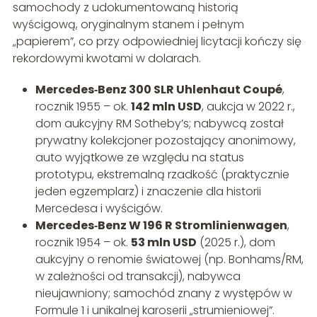
samochody z udokumentowaną historią
wyścigową, oryginalnym stanem i pełnym
„papierem”, co przy odpowiedniej licytacji kończy się
rekordowymi kwotami w dolarach.
Mercedes‑Benz 300 SLR Uhlenhaut Coupé
,
rocznik 1955 – ok.
142 mln USD
, aukcja w 2022 r.,
dom aukcyjny RM Sotheby’s; nabywcą został
prywatny kolekcjoner pozostający anonimowy,
auto wyjątkowe ze względu na status
prototypu, ekstremalną rzadkość (praktycznie
jeden egzemplarz) i znaczenie dla historii
Mercedesa i wyścigów.
Mercedes‑Benz W 196 R Stromlinienwagen
,
rocznik 1954 – ok.
53 mln USD
(2025 r.), dom
aukcyjny o renomie światowej (np. Bonhams/RM,
w zależności od transakcji), nabywca
nieujawniony; samochód znany z występów w
Formule 1 i unikalnej karoserii „strumieniowej”.