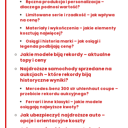
Ręczna produkcja i personalizacja –
dlaczego podnosi wartość?
Limitowane serie i rzadkość – jak wpływa
na cenę?
Materiały i wykończenia – jakie elementy
kosztują najwięcej?
Osiągi i historia marki – jak osiągi i
legenda podbijają cenę?
Jakie modele biją rekordy – aktualne
topy i ceny
Najdroższe samochody sprzedane na
aukcjach – które rekordy biją
historyczne wyniki?
Mercedes‑benz 300 slr uhlenhaut coupe –
przebicie rekordu aukcyjnego?
Ferrari i inne klasyki – jakie modele
osiągają najwyższe kwoty?
Jak ubezpieczyć najdroższe auto –
opcje i orientacyjne koszty