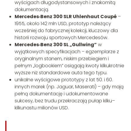
wyścigach długodystansowych i znakomitą
dokumentacją.
Mercedes‑Benz 300 SLR Uhlenhaut Coupé
–
1955, około 142 mln USD, prototyp należący
wcześniej do fabrycznej kolekcji, kluczowy dla
historii rozwoju sportowych Mercedesów.
Mercedes‑Benz 300 SL „Gullwing”
w
wyjątkowych specyfikacjach – egzemplarze z
oryginalnym stanem, niskim przebiegiem i
pełnym „logbookiem” osiągają kwoty kilkukrotnie
wyższe niż standardowe auta tego typu.
unikalne wyścigowe prototypy z lat 50. i 60.
innych marek (np. Jaguar, Maserati) – gdy mają
pełną dokumentację i udokumentowane
sukcesy, bez trudu przekraczają pułap kilku–
kilkunastu milionów USD.