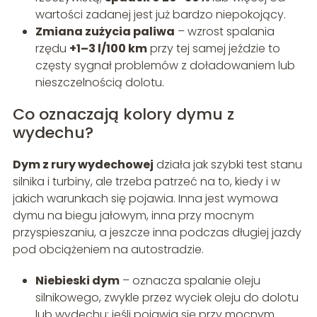
wartości zadanej jest już bardzo niepokojący.
Zmiana zużycia paliwa
– wzrost spalania
rzędu
+1–3 l/100 km
przy tej samej jeździe to
częsty sygnał problemów z doładowaniem lub
nieszczelnością dolotu.
Co oznaczają kolory dymu z
wydechu?
Dym z rury wydechowej
działa jak szybki test stanu
silnika i turbiny, ale trzeba patrzeć na to, kiedy i w
jakich warunkach się pojawia. Inna jest wymowa
dymu na biegu jałowym, inna przy mocnym
przyspieszaniu, a jeszcze inna podczas długiej jazdy
pod obciążeniem na autostradzie.
Niebieski dym
– oznacza spalanie oleju
silnikowego, zwykle przez wyciek oleju do dolotu
lub wydechu; jeśli pojawia się przy mocnym