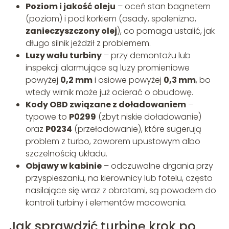
Poziom i jakość oleju
– oceń stan bagnetem
(poziom) i pod korkiem (osady, spalenizna,
zanieczyszczony olej
), co pomaga ustalić, jak
długo silnik jeździł z problemem.
Luzy wału turbiny
– przy demontażu lub
inspekcji alarmujące są luzy promieniowe
powyżej
0,2 mm
i osiowe powyżej
0,3 mm
, bo
wtedy wirnik może już ocierać o obudowę.
Kody OBD związane z doładowaniem
–
typowe to
P0299
(zbyt niskie doładowanie)
oraz
P0234
(przeładowanie), które sugerują
problem z turbo, zaworem upustowym albo
szczelnością układu.
Objawy w kabinie
– odczuwalne drgania przy
przyspieszaniu, na kierownicy lub fotelu, często
nasilające się wraz z obrotami, są powodem do
kontroli turbiny i elementów mocowania.
Jak sprawdzić turbinę krok po