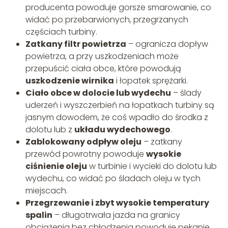
producenta powoduje gorsze smarowanie, co
widać po przebarwionych, przegrzanych
częściach turbiny.
Zatkany filtr powietrza
– ogranicza dopływ
powietrza, a przy uszkodzeniach może
przepuścić ciała obce, które powodują
uszkodzenie wirnika
i łopatek sprężarki.
Ciało obce w dolocie lub wydechu
– ślady
uderzeń i wyszczerbień na łopatkach turbiny są
jasnym dowodem, że coś wpadło do środka z
dolotu lub z
układu wydechowego
.
Zablokowany odpływ oleju
– zatkany
przewód powrotny powoduje
wysokie
ciśnienie oleju
w turbinie i wycieki do dolotu lub
wydechu, co widać po śladach oleju w tych
miejscach.
Przegrzewanie i zbyt wysokie temperatury
spalin
– długotrwała jazda na granicy
obciążenia bez chłodzenia powoduje pękanie