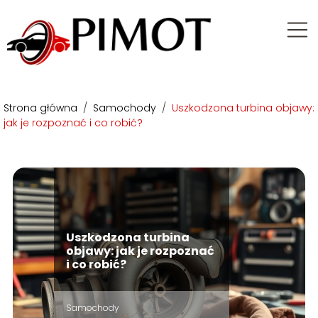
Strona główna
/
Samochody
/
Uszkodzona turbina objawy:
jak je rozpoznać i co robić?
Uszkodzona turbina
objawy: jak je rozpoznać
i co robić?
Samochody