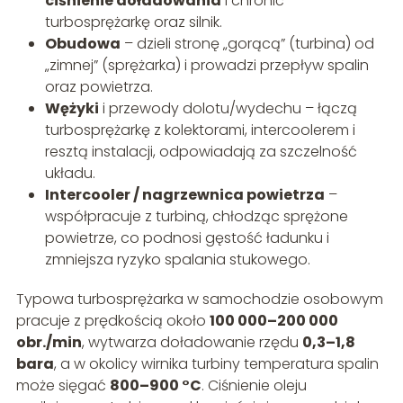
ciśnienie doładowania
i chronić
turbosprężarkę oraz silnik.
Obudowa
– dzieli stronę „gorącą” (turbina) od
„zimnej” (sprężarka) i prowadzi przepływ spalin
oraz powietrza.
Wężyki
i przewody dolotu/wydechu – łączą
turbosprężarkę z kolektorami, intercoolerem i
resztą instalacji, odpowiadają za szczelność
układu.
Intercooler / nagrzewnica powietrza
–
współpracuje z turbiną, chłodząc sprężone
powietrze, co podnosi gęstość ładunku i
zmniejsza ryzyko spalania stukowego.
Typowa turbosprężarka w samochodzie osobowym
pracuje z prędkością około
100 000–200 000
obr./min
, wytwarza doładowanie rzędu
0,3–1,8
bara
, a w okolicy wirnika turbiny temperatura spalin
może sięgać
800–900 °C
. Ciśnienie oleju