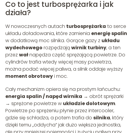
Co to jest turbosprężarka i jak
działa?
W nowoczesnych autach
turbosprężarka
to serce
układu doładowania, które zamienia
energię spalin
w dodatkową moc silnika. Gorące gazy z
układu
wydechowego
rozpędzają
wirnik turbiny
, a ten
przez
wał
napędza część sprężającą powietrze. Do
cylindrów trafia wtedy więcej masy powietrza,
można podać więcej paliwa, a silnik oddaje wyższy
moment obrotowy
i moc.
Cały mechanizm opiera się na prostym łańcuchu:
energia spalin / napęd wirnika
→ obrót sprężarki
→ sprężone powietrze w
układzie dolotowym
.
Powietrze po sprężeniu płynie przez intercooler,
gdzie się schładza, a potem trafia do
silnika
, który
dzięki temu „oddycha” jak dużo większa jednostka,
ale przy mniejszej pojemności i zużyciu paliwa przy