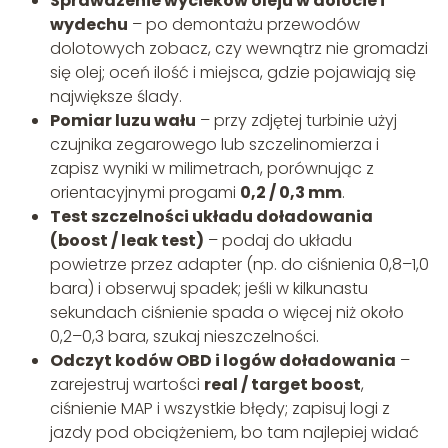
Sprawdzenie wycieków oleju w dolocie i
wydechu
– po demontażu przewodów
dolotowych zobacz, czy wewnątrz nie gromadzi
się olej; oceń ilość i miejsca, gdzie pojawiają się
największe ślady.
Pomiar luzu wału
– przy zdjętej turbinie użyj
czujnika zegarowego lub szczelinomierza i
zapisz wyniki w milimetrach, porównując z
orientacyjnymi progami
0,2 / 0,3 mm
.
Test szczelności układu doładowania
(boost / leak test)
– podaj do układu
powietrze przez adapter (np. do ciśnienia 0,8–1,0
bara) i obserwuj spadek; jeśli w kilkunastu
sekundach ciśnienie spada o więcej niż około
0,2–0,3 bara, szukaj nieszczelności.
Odczyt kodów OBD i logów doładowania
–
zarejestruj wartości
real / target boost
,
ciśnienie MAP i wszystkie błędy; zapisuj logi z
jazdy pod obciążeniem, bo tam najlepiej widać