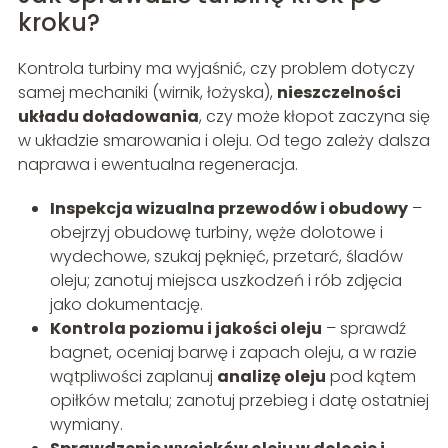
kroku?
Kontrola turbiny ma wyjaśnić, czy problem dotyczy
samej mechaniki (wirnik, łożyska),
nieszczelności
układu doładowania
, czy może kłopot zaczyna się
w układzie smarowania i oleju. Od tego zależy dalsza
naprawa i ewentualna regeneracja.
Inspekcja wizualna przewodów i obudowy
–
obejrzyj obudowę turbiny, węże dolotowe i
wydechowe, szukaj pęknięć, przetarć, śladów
oleju; zanotuj miejsca uszkodzeń i rób zdjęcia
jako dokumentację.
Kontrola poziomu i jakości oleju
– sprawdź
bagnet, oceniaj barwę i zapach oleju, a w razie
wątpliwości zaplanuj
analizę oleju
pod kątem
opiłków metalu; zanotuj przebieg i datę ostatniej
wymiany.