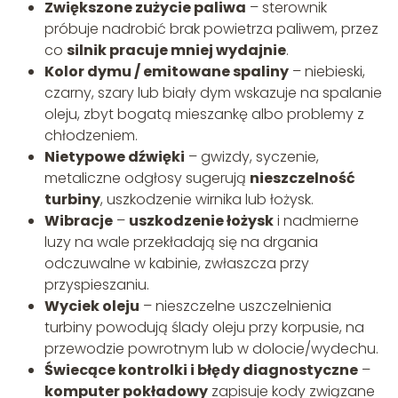
Zwiększone zużycie paliwa
– sterownik
próbuje nadrobić brak powietrza paliwem, przez
co
silnik pracuje mniej wydajnie
.
Kolor dymu / emitowane spaliny
– niebieski,
czarny, szary lub biały dym wskazuje na spalanie
oleju, zbyt bogatą mieszankę albo problemy z
chłodzeniem.
Nietypowe dźwięki
– gwizdy, syczenie,
metaliczne odgłosy sugerują
nieszczelność
turbiny
, uszkodzenie wirnika lub łożysk.
Wibracje
–
uszkodzenie łożysk
i nadmierne
luzy na wale przekładają się na drgania
odczuwalne w kabinie, zwłaszcza przy
przyspieszaniu.
Wyciek oleju
– nieszczelne uszczelnienia
turbiny powodują ślady oleju przy korpusie, na
przewodzie powrotnym lub w dolocie/wydechu.
Świecące kontrolki i błędy diagnostyczne
–
komputer pokładowy
zapisuje kody związane