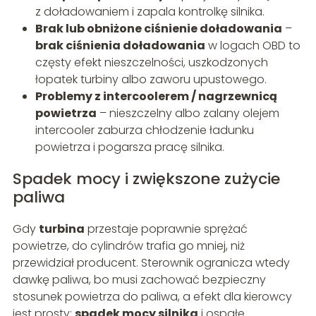
z doładowaniem i zapala kontrolkę silnika.
Brak lub obniżone ciśnienie doładowania
–
brak ciśnienia doładowania
w logach OBD to
częsty efekt nieszczelności, uszkodzonych
łopatek turbiny albo zaworu upustowego.
Problemy z intercoolerem / nagrzewnicą
powietrza
– nieszczelny albo zalany olejem
intercooler zaburza chłodzenie ładunku
powietrza i pogarsza pracę silnika.
Spadek mocy i zwiększone zużycie
paliwa
Gdy
turbina
przestaje poprawnie sprężać
powietrze, do cylindrów trafia go mniej, niż
przewidział producent. Sterownik ogranicza wtedy
dawkę paliwa, bo musi zachować bezpieczny
stosunek powietrza do paliwa, a efekt dla kierowcy
jest prosty:
spadek mocy silnika
i ospałe