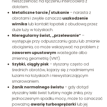
nieszczelność na łączeniu intercoolera z
dolotem.
Metaliczne tarcie / stukanie
– narasta z
obrotami i zwykle oznacza
uszkodzenie
wirnika
lub kontakt łopatek z obudową przez
duże luzy w łożyskach.
Nieregularny świst, „przelewanie”
–
występuje przy odpuszczaniu gazu lub zmianie
obciążenia, co może wskazywać na problem z
zaworem upustowym
wastegate albo
zmienną geometrią (VNT).
Szybki, ciągły pisk
– słyszany często od
średnich obrotów, kojarzy się z nadmiernymi
luzami na łożyskach i niewystarczającym
smarowaniem.
Zanik normalnego świstu
– gdy dotąd
słyszalny lekki świst turbiny nagle znika, przy
jednoczesnym spadku mocy, może to oznaczać
poważną
awarię turbosprężarki
lub jej