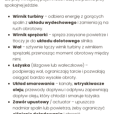
spokojnej jeździe.
Wirnik turbiny
– odbiera energię z gorących
spalin z
układu wydechowego
i zamienia ją na
ruch obrotowy.
Wirnik sprężarki
– spręża zasysane powietrze i
tłoczy je do
układu dolotowego
silnika.
Wał
– sztywnie łączy wirnik turbiny z wirnikiem
sprężarki, przenosząc moment obrotowy między
nimi.
Łożyska
(ślizgowe lub wałeczkowe) –
podpierają wał, ograniczają tarcie i pozwalają
osiągać bardzo wysokie obroty.
Układ smarowania
– kanały,
wtryskiwacze
oleju
, przewody dopływu i odpływu zapewniają
dopływ oleju, który chłodzi i smaruje łożyska.
Zawór upustowy
/ actuator – upuszcza
nadmiar spalin lub powietrza, żeby ograniczyć