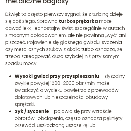
metaliczne odgłosy
Dźwięk to często pierwszy sygnał, że z turbiną dzieje
się coś złego. Sprawna
turbosprężarka
może
dawać lekki, jednostajny świst, szczególnie w autach
z mocnym doładowaniem, ale nie powinna „wyć” ani
piszczeć. Pojawienie się głośnego gwizdu, syczenia
czy metalicznych stuków z okolic turbo oznacza, że
trzeba zareagować dużo szybciej, niż przy samym
spadku mocy.
Wysoki gwizd przy przyspieszaniu
– słyszalny
zwykle powyżej 1500–2000 obr./min, może
świadczyć o wycieku powietrza z przewodów
dolotowych lub nieszczelności obudowy
sprężarki.
Syk / syczenie
– pojawia się przy wzroście
obrotów i obciążenia, często oznacza pęknięty
przewód, uszkodzoną uszczelkę lub