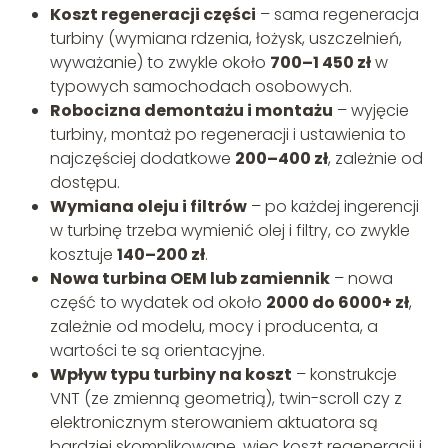
Koszt regeneracji części
– sama regeneracja
turbiny (wymiana rdzenia, łożysk, uszczelnień,
wyważanie) to zwykle około
700–1 450 zł
w
typowych samochodach osobowych.
Robocizna demontażu i montażu
– wyjęcie
turbiny, montaż po regeneracji i ustawienia to
najczęściej dodatkowe
200–400 zł
, zależnie od
dostępu.
Wymiana oleju i filtrów
– po każdej ingerencji
w turbinę trzeba wymienić olej i filtry, co zwykle
kosztuje
140–200 zł
.
Nowa turbina OEM lub zamiennik
– nowa
część to wydatek od około
2000 do 6000+ zł
,
zależnie od modelu, mocy i producenta, a
wartości te są orientacyjne.
Wpływ typu turbiny na koszt
– konstrukcje
VNT (ze zmienną geometrią), twin-scroll czy z
elektronicznym sterowaniem aktuatora są
bardziej skomplikowane, więc koszt regeneracji i