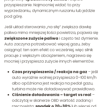
przyspieszanie. Najmocniej widać to przy
wyprzedzaniu, dynamicznym ruszaniu lub jeździe
pod górę.
Jeśli układ sterowania „na siłę” zwiększa dawkę
paliwa mimo mniejszej ilości powietrza, pojawia się
zwiększone zużycie paliwa
i często też dymienie.
Auto zaczyna potrzebować więcej gazu, żeby
osiągnąć ten sam efekt co wcześniej, więc silnik
pracuje z większym obciążeniem, nagrzewa się
mocniej i przyspiesza zużycie innych elementów.
Czas przyspieszenia / reakcja na gaz
– jeśli
auto wyraźnie wolniej przyspiesza 0–100 km/h
albo opóźniona jest reakcja na pedał gazu,
turbina może nie doładowywać prawidłowo.
Ciśnienie doładowania – target vs real
–
odczytaj w skanerze OBD wartość zadaną i
rzeczywistą;
spadek o 20–30%
lub więcej od