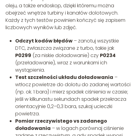
oleju, a także endoskop, dzięki któremu można
obejrzeć wnętrze turbiny i kanałów dolotowych.
Każdy z tych testów powinien kończyć się zapisem
liczbowych wyników lub zdjęć.
Odczyt kodów błędów
– zanotuj wszystkie
DTC, zwłaszcza związane z turbo, takie jak
P0299
(za niskie doładowanie) czy
P0234
(przeładowanie), wraz z warunkami ich
wystąpienia.
Test szczelności układu doładowania
–
wtłocz powietrze do dolotu do zadanej wartości
(np. ok. 1 bara) i mierz spadek ciśnienia w czasie;
jeśli w kilkunastu sekundach spadek przekracza
orientacyjnie 0,2–0,3 bara, szukaj ucieczki
powietrza.
Pomiar rzeczywistego vs zadanego
doładowania
– w logach porównaj ciśnienie
zadane z rzeczywistym, a gdy spadek wynosi