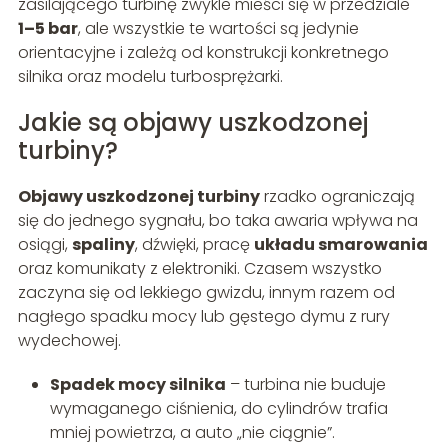
zasilającego turbinę zwykle mieści się w przedziale
1–5 bar
, ale wszystkie te wartości są jedynie
orientacyjne i zależą od konstrukcji konkretnego
silnika oraz modelu turbosprężarki.
Jakie są objawy uszkodzonej
turbiny?
Objawy uszkodzonej turbiny
rzadko ograniczają
się do jednego sygnału, bo taka awaria wpływa na
osiągi,
spaliny
, dźwięki, pracę
układu smarowania
oraz komunikaty z elektroniki. Czasem wszystko
zaczyna się od lekkiego gwizdu, innym razem od
nagłego spadku mocy lub gęstego dymu z rury
wydechowej.
Spadek mocy silnika
– turbina nie buduje
wymaganego ciśnienia, do cylindrów trafia
mniej powietrza, a auto „nie ciągnie”.