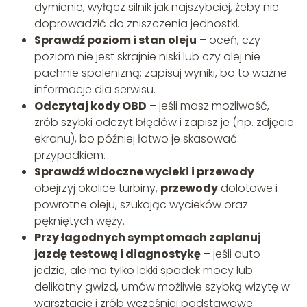
dymienie, wyłącz silnik jak najszybciej, żeby nie
doprowadzić do zniszczenia jednostki.
Sprawdź poziom i stan oleju
– oceń, czy
poziom nie jest skrajnie niski lub czy olej nie
pachnie spalenizną; zapisuj wyniki, bo to ważne
informacje dla serwisu.
Odczytaj kody OBD
– jeśli masz możliwość,
zrób szybki odczyt błędów i zapisz je (np. zdjęcie
ekranu), bo później łatwo je skasować
przypadkiem.
Sprawdź widoczne wycieki i przewody
–
obejrzyj okolice turbiny,
przewody
dolotowe i
powrotne oleju, szukając wycieków oraz
pękniętych węży.
Przy łagodnych symptomach zaplanuj
jazdę testową i diagnostykę
– jeśli auto
jedzie, ale ma tylko lekki spadek mocy lub
delikatny gwizd, umów możliwie szybką wizytę w
warsztacie i zrób wcześniej podstawowe