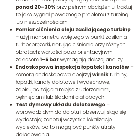
ponad 20–30%
przy pełnym obciążeniu, traktuj
to jako sygnał poważnego problemu z turbiną
lub nieszczelnościami.
Pomiar ciśnienia oleju zasilającego turbinę
– użyj manometru wpiętego w punkt zasilania
turbosprężarki, notując ciśnienie przy różnych
obrotach; wartości poza orientacyjnym
zakresem
1–5 bar
wymagają dalszej analizy.
Endoskopowa inspekcja łopatek i kanałów
–
kamerą endoskopową obejrzyj
wirnik
turbiny,
łopatki, kanały dolotowe i wydechowe,
zapisując zdjęcia miejsc z uderzeniami,
pęknięciami lub śladami ciał obcych.
Test dymowy układu dolotowego
–
wprowadź dym do dolotu i obserwuj, skąd się
wydostaje; zanotuj wszystkie lokalizacje
wycieków, bo to mogą być punkty utraty
doładowania.