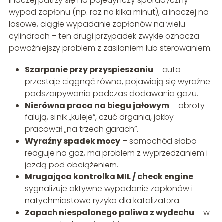
Inaczej patrzy się na pojedynczy sporadyczny
wypad zapłonu (np. raz na kilka minut), a inaczej na
losowe, ciągłe wypadanie zapłonów na wielu
cylindrach – ten drugi przypadek zwykle oznacza
poważniejszy problem z zasilaniem lub sterowaniem.
Szarpanie przy przyspieszaniu
– auto
przestaje ciągnąć równo, pojawiają się wyraźne
podszarpywania podczas dodawania gazu.
Nierówna praca na biegu jałowym
– obroty
falują, silnik „kuleje”, czuć drgania, jakby
pracował „na trzech garach”.
Wyraźny spadek mocy
– samochód słabo
reaguje na gaz, ma problem z wyprzedzaniem i
jazdą pod obciążeniem.
Mrugająca kontrolka MIL / check engine
–
sygnalizuje aktywne wypadanie zapłonów i
natychmiastowe ryzyko dla katalizatora.
Zapach niespalonego paliwa z wydechu
– w