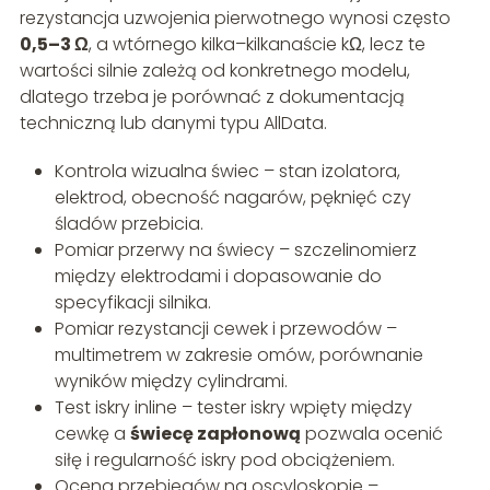
rezystancja uzwojenia pierwotnego wynosi często
0,5–3 Ω
, a wtórnego kilka–kilkanaście kΩ, lecz te
wartości silnie zależą od konkretnego modelu,
dlatego trzeba je porównać z dokumentacją
techniczną lub danymi typu AllData.
Kontrola wizualna świec – stan izolatora,
elektrod, obecność nagarów, pęknięć czy
śladów przebicia.
Pomiar przerwy na świecy – szczelinomierz
między elektrodami i dopasowanie do
specyfikacji silnika.
Pomiar rezystancji cewek i przewodów –
multimetrem w zakresie omów, porównanie
wyników między cylindrami.
Test iskry inline – tester iskry wpięty między
cewkę a
świecę zapłonową
pozwala ocenić
siłę i regularność iskry pod obciążeniem.
Ocena przebiegów na oscyloskopie –