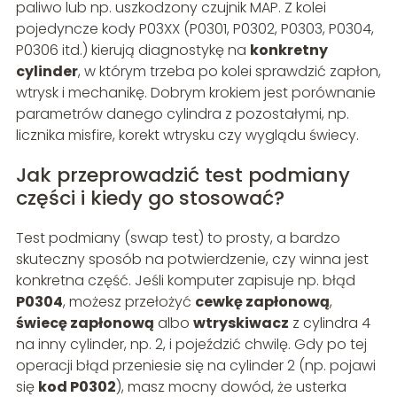
paliwo lub np. uszkodzony czujnik MAP. Z kolei
pojedyncze kody P03XX (P0301, P0302, P0303, P0304,
P0306 itd.) kierują diagnostykę na
konkretny
cylinder
, w którym trzeba po kolei sprawdzić zapłon,
wtrysk i mechanikę. Dobrym krokiem jest porównanie
parametrów danego cylindra z pozostałymi, np.
licznika misfire, korekt wtrysku czy wyglądu świecy.
Jak przeprowadzić test podmiany
części i kiedy go stosować?
Test podmiany (swap test) to prosty, a bardzo
skuteczny sposób na potwierdzenie, czy winna jest
konkretna część. Jeśli komputer zapisuje np. błąd
P0304
, możesz przełożyć
cewkę zapłonową
,
świecę zapłonową
albo
wtryskiwacz
z cylindra 4
na inny cylinder, np. 2, i pojeździć chwilę. Gdy po tej
operacji błąd przeniesie się na cylinder 2 (np. pojawi
się
kod P0302
), masz mocny dowód, że usterka