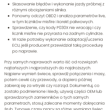
Skasowanie błędów i wykonanie jazdy próbnej z
różnymi obciążeniami silnika.
Ponowny odczyt OBD2 i analiza parametrów live,
w tym liczników misfire i korekt paliwowych.
Sprawdzenie, czy kody P030X nie wracają i czy
licznik misfire nie przyrasta na żadnym cylindrze.
W razie potrzeby wykonanie adaptacji/uczenia
ECU, jeśli producent przewidział taką procedurę
po naprawie.
Przy samych naprawach warto iść od rozwiązań
najtańszych i najprostszych do najdroższych.
Najpierw wymień świece, sprawdź połączenia i masy,
potem cewki czy przewody, a dopiero później
zabieraj się za wtryski czy rozrząd. Dokumentuj, co
zostało podmienione i kiedy, używaj części OEM lub
sprawdzonych zamienników o tych samych
parametrach, stosuj zalecane momenty dokręcania
śrub. Typowe czasy pracy są różne: wymiana świec