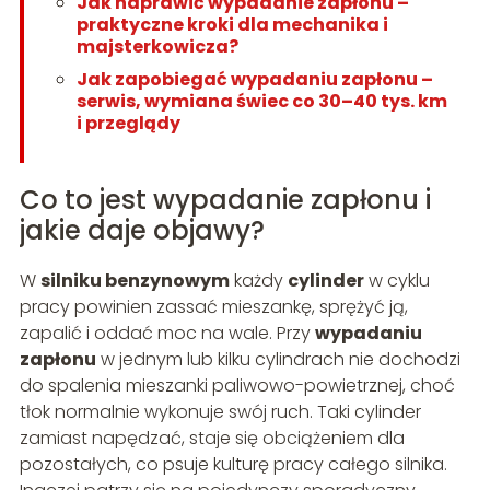
Jak naprawić wypadanie zapłonu –
praktyczne kroki dla mechanika i
majsterkowicza?
Jak zapobiegać wypadaniu zapłonu –
serwis, wymiana świec co 30–40 tys. km
i przeglądy
Co to jest wypadanie zapłonu i
jakie daje objawy?
W
silniku benzynowym
każdy
cylinder
w cyklu
pracy powinien zassać mieszankę, sprężyć ją,
zapalić i oddać moc na wale. Przy
wypadaniu
zapłonu
w jednym lub kilku cylindrach nie dochodzi
do spalenia mieszanki paliwowo-powietrznej, choć
tłok normalnie wykonuje swój ruch. Taki cylinder
zamiast napędzać, staje się obciążeniem dla
pozostałych, co psuje kulturę pracy całego silnika.