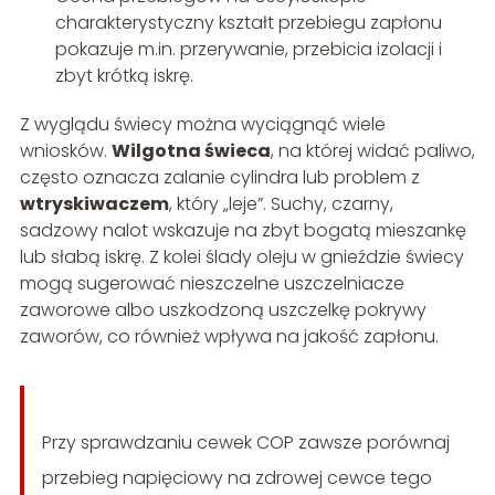
charakterystyczny kształt przebiegu zapłonu
pokazuje m.in. przerywanie, przebicia izolacji i
zbyt krótką iskrę.
Z wyglądu świecy można wyciągnąć wiele
wniosków.
Wilgotna świeca
, na której widać paliwo,
często oznacza zalanie cylindra lub problem z
wtryskiwaczem
, który „leje”. Suchy, czarny,
sadzowy nalot wskazuje na zbyt bogatą mieszankę
lub słabą iskrę. Z kolei ślady oleju w gnieździe świecy
mogą sugerować nieszczelne uszczelniacze
zaworowe albo uszkodzoną uszczelkę pokrywy
zaworów, co również wpływa na jakość zapłonu.
Przy sprawdzaniu cewek COP zawsze porównaj
przebieg napięciowy na zdrowej cewce tego