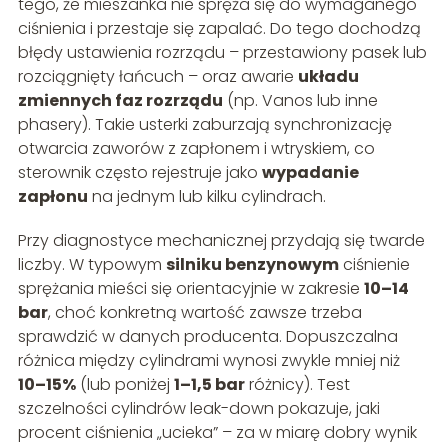
tego, że mieszanka nie spręża się do wymaganego
ciśnienia i przestaje się zapalać. Do tego dochodzą
błędy ustawienia rozrządu – przestawiony pasek lub
rozciągnięty łańcuch – oraz awarie
układu
zmiennych faz rozrządu
(np. Vanos lub inne
phasery). Takie usterki zaburzają synchronizację
otwarcia zaworów z zapłonem i wtryskiem, co
sterownik często rejestruje jako
wypadanie
zapłonu
na jednym lub kilku cylindrach.
Przy diagnostyce mechanicznej przydają się twarde
liczby. W typowym
silniku benzynowym
ciśnienie
sprężania mieści się orientacyjnie w zakresie
10–14
bar
, choć konkretną wartość zawsze trzeba
sprawdzić w danych producenta. Dopuszczalna
różnica między cylindrami wynosi zwykle mniej niż
10–15%
(lub poniżej
1–1,5 bar
różnicy). Test
szczelności cylindrów leak-down pokazuje, jaki
procent ciśnienia „ucieka” – za w miarę dobry wynik