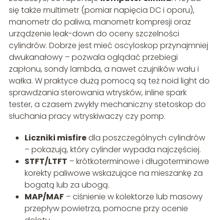
się także multimetr (pomiar napięcia DC i oporu),
manometr do paliwa, manometr kompresji oraz
urządzenie leak-down do oceny szczelności
cylindrów. Dobrze jest mieć oscyloskop przynajmniej
dwukanałowy – pozwala oglądać przebiegi
zapłonu, sondy lambda, a nawet czujników wału i
wałka. W praktyce dużą pomocą są też noid light do
sprawdzania sterowania wtrysków, inline spark
tester, a czasem zwykły mechaniczny stetoskop do
słuchania pracy wtryskiwaczy czy pomp.
Liczniki misfire
dla poszczególnych cylindrów
– pokazują, który cylinder wypada najczęściej.
STFT/LTFT
– krótkoterminowe i długoterminowe
korekty paliwowe wskazujące na mieszankę za
bogatą lub za ubogą.
MAP/MAF
– ciśnienie w kolektorze lub masowy
przepływ powietrza, pomocne przy ocenie