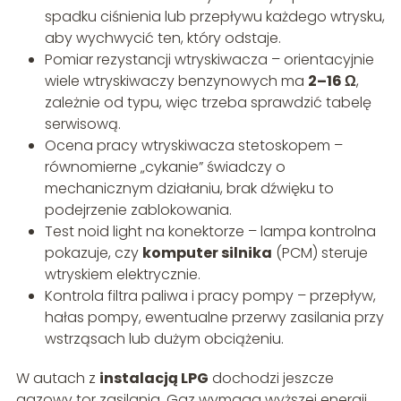
spadku ciśnienia lub przepływu każdego wtrysku,
aby wychwycić ten, który odstaje.
Pomiar rezystancji wtryskiwacza – orientacyjnie
wiele wtryskiwaczy benzynowych ma
2–16 Ω
,
zależnie od typu, więc trzeba sprawdzić tabelę
serwisową.
Ocena pracy wtryskiwacza stetoskopem –
równomierne „cykanie” świadczy o
mechanicznym działaniu, brak dźwięku to
podejrzenie zablokowania.
Test noid light na konektorze – lampa kontrolna
pokazuje, czy
komputer silnika
(PCM) steruje
wtryskiem elektrycznie.
Kontrola filtra paliwa i pracy pompy – przepływ,
hałas pompy, ewentualne przerwy zasilania przy
wstrząsach lub dużym obciążeniu.
W autach z
instalacją LPG
dochodzi jeszcze
gazowy tor zasilania. Gaz wymaga wyższej energii