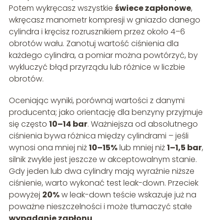
Potem wykręcasz wszystkie
świece zapłonowe
,
wkręcasz manometr kompresji w gniazdo danego
cylindra i kręcisz rozrusznikiem przez około 4–6
obrotów wału. Zanotuj wartość ciśnienia dla
każdego cylindra, a pomiar można powtórzyć, by
wykluczyć błąd przyrządu lub różnice w liczbie
obrotów.
Oceniając wyniki, porównaj wartości z danymi
producenta; jako orientację dla benzyny przyjmuje
się często
10–14 bar
. Ważniejsza od absolutnego
ciśnienia bywa różnica między cylindrami – jeśli
wynosi ona mniej niż
10–15%
lub mniej niż
1–1,5 bar
,
silnik zwykle jest jeszcze w akceptowalnym stanie.
Gdy jeden lub dwa cylindry mają wyraźnie niższe
ciśnienie, warto wykonać test leak-down. Przeciek
powyżej
20%
w leak-down teście wskazuje już na
poważne nieszczelności i może tłumaczyć stałe
wypadanie zapłonu
.