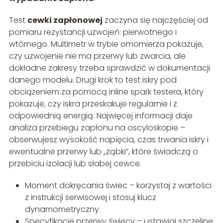
Test
cewki zapłonowej
zaczyna się najczęściej od
pomiaru rezystancji uzwojeń: pierwotnego i
wtórnego. Multimetr w trybie omomierza pokazuje,
czy uzwojenie nie ma przerwy lub zwarcia, ale
dokładne zakresy trzeba sprawdzić w dokumentacji
danego modelu. Drugi krok to test iskry pod
obciążeniem za pomocą inline spark testera, który
pokazuje, czy iskra przeskakuje regularnie i z
odpowiednią energią. Najwięcej informacji daje
analiza przebiegu zapłonu na oscyloskopie –
obserwujesz wysokość napięcia, czas trwania iskry i
ewentualne przerwy lub „ząbki”, które świadczą o
przebiciu izolacji lub słabej cewce.
Moment dokręcania świec – korzystaj z wartości
z instrukcji serwisowej i stosuj klucz
dynamometryczny.
Specyfikacje przerwy świecy – ustawiaj szczelinę