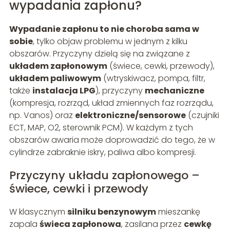
wypadania zapłonu?
Wypadanie zapłonu to nie choroba sama w
sobie
, tylko objaw problemu w jednym z kilku
obszarów. Przyczyny dzielą się na związane z
układem zapłonowym
(świece, cewki, przewody),
układem paliwowym
(wtryskiwacz, pompa, filtr,
także
instalacja LPG
), przyczyny
mechaniczne
(kompresja, rozrząd, układ zmiennych faz rozrządu,
np. Vanos) oraz
elektroniczne/sensorowe
(czujniki
ECT, MAP, O2, sterownik PCM). W każdym z tych
obszarów awaria może doprowadzić do tego, że w
cylindrze zabraknie iskry, paliwa albo kompresji.
Przyczyny układu zapłonowego –
świece, cewki i przewody
W klasycznym
silniku benzynowym
mieszankę
zapala
świeca zapłonowa
, zasilana przez
cewkę