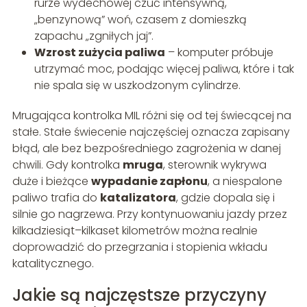
rurze wydechowej czuć intensywną,
„benzynową” woń, czasem z domieszką
zapachu „zgniłych jaj”.
Wzrost zużycia paliwa
– komputer próbuje
utrzymać moc, podając więcej paliwa, które i tak
nie spala się w uszkodzonym cylindrze.
Mrugająca kontrolka MIL różni się od tej świecącej na
stałe. Stałe świecenie najczęściej oznacza zapisany
błąd, ale bez bezpośredniego zagrożenia w danej
chwili. Gdy kontrolka
mruga
, sterownik wykrywa
duże i bieżące
wypadanie zapłonu
, a niespalone
paliwo trafia do
katalizatora
, gdzie dopala się i
silnie go nagrzewa. Przy kontynuowaniu jazdy przez
kilkadziesiąt–kilkaset kilometrów można realnie
doprowadzić do przegrzania i stopienia wkładu
katalitycznego.
Jakie są najczęstsze przyczyny