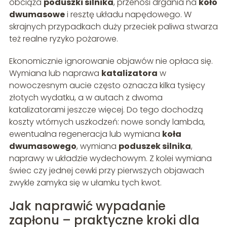
obciąża
poduszki silnika
, przenosi drgania na
koło
dwumasowe
i resztę układu napędowego. W
skrajnych przypadkach duży przeciek paliwa stwarza
też realne ryzyko pożarowe.
Ekonomicznie ignorowanie objawów nie opłaca się.
Wymiana lub naprawa
katalizatora
w
nowoczesnym aucie często oznacza kilka tysięcy
złotych wydatku, a w autach z dwoma
katalizatorami jeszcze więcej. Do tego dochodzą
koszty wtórnych uszkodzeń: nowe sondy lambda,
ewentualna regeneracja lub wymiana
koła
dwumasowego
, wymiana
poduszek silnika
,
naprawy w układzie wydechowym. Z kolei wymiana
świec czy jednej cewki przy pierwszych objawach
zwykle zamyka się w ułamku tych kwot.
Jak naprawić wypadanie
zapłonu – praktyczne kroki dla