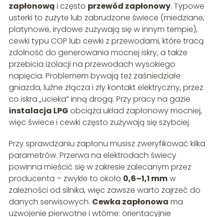
zapłonową
i często
przewód zapłonowy
. Typowe
usterki to zużyte lub zabrudzone świece (miedziane,
platynowe, irydowe zużywają się w innym tempie),
cewki typu COP lub cewki z przewodami, które tracą
zdolność do generowania mocnej iskry, a także
przebicia izolacji na przewodach wysokiego
napięcia. Problemem bywają też zaśniedziałe
gniazda, luźne złącza i zły kontakt elektryczny, przez
co iskra „ucieka” inną drogą. Przy pracy na gazie
instalacja LPG
obciąża układ zapłonowy mocniej,
więc świece i cewki często zużywają się szybciej.
Przy sprawdzaniu zapłonu musisz zweryfikować kilka
parametrów. Przerwa na elektrodach świecy
powinna mieścić się w zakresie zalecanym przez
producenta – zwykle to około
0,6–1,1 mm
w
zależności od silnika, więc zawsze warto zajrzeć do
danych serwisowych.
Cewka zapłonowa
ma
uzwojenie pierwotne i wtórne: orientacyjnie