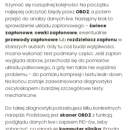
trzymać się rozsądnej kolejności. Na początku
najlepiej odczytać błędy przez
OBD2
, a potem
przejść do analizy danych live. Następny krok to
sprawdzenie układu zapłonowego –
świece
zapłonowe
,
cewki zapłonowe
, ewentualnie
przewody zapłonowe
lub
rozdzielacz zapłonu
w
starszych autach. Gdy tu coś budzi wątpliwości,
można wykonać test podmiany części. Jeśli zapłon
wygląda dobrze, przechodzi się do pomiarów
układu paliwowego, a gdy ten także nie wyjaśnia
problemu – do pomiaru kompresji i testu leak-down.
Na końcu zostaje zaawansowana diagnostyka
oscyloskopem i bardziej szczegółowe testy
mechaniczne.
Do takiej diagnostyki potrzebujesz kilku konkretnych
narzędzi. Podstawą jest
skaner OBD2
z funkcją
podglądu danych live i zapisem PID-ów, żeby
zobaczyć, co raportuje
komputer silnika
. Przyda