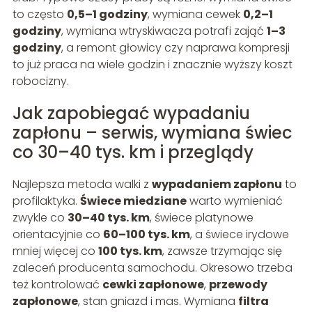
to często
0,5–1 godziny
, wymiana cewek
0,2–1
godziny
, wymiana wtryskiwacza potrafi zająć
1–3
godziny
, a remont głowicy czy naprawa kompresji
to już praca na wiele godzin i znacznie wyższy koszt
robocizny.
Jak zapobiegać wypadaniu
zapłonu – serwis, wymiana świec
co 30–40 tys. km i przeglądy
Najlepsza metoda walki z
wypadaniem zapłonu
to
profilaktyka.
Świece miedziane
warto wymieniać
zwykle co
30–40 tys. km
, świece platynowe
orientacyjnie co
60–100 tys. km
, a świece irydowe
mniej więcej co
100 tys. km
, zawsze trzymając się
zaleceń producenta samochodu. Okresowo trzeba
też kontrolować
cewki zapłonowe
,
przewody
zapłonowe
, stan gniazd i mas. Wymiana
filtra