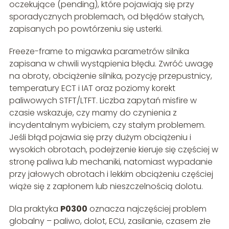
oczekujące (pending), które pojawiają się przy
sporadycznych problemach, od błędów stałych,
zapisanych po powtórzeniu się usterki.
Freeze-frame to migawka parametrów silnika
zapisana w chwili wystąpienia błędu. Zwróć uwagę
na obroty, obciążenie silnika, pozycję przepustnicy,
temperatury ECT i IAT oraz poziomy korekt
paliwowych STFT/LTFT. Liczba zapytań misfire w
czasie wskazuje, czy mamy do czynienia z
incydentalnym wybiciem, czy stałym problemem.
Jeśli błąd pojawia się przy dużym obciążeniu i
wysokich obrotach, podejrzenie kieruje się częściej w
stronę paliwa lub mechaniki, natomiast wypadanie
przy jałowych obrotach i lekkim obciążeniu częściej
wiąże się z zapłonem lub nieszczelnością dolotu.
Dla praktyka
P0300
oznacza najczęściej problem
globalny – paliwo, dolot, ECU, zasilanie, czasem złe