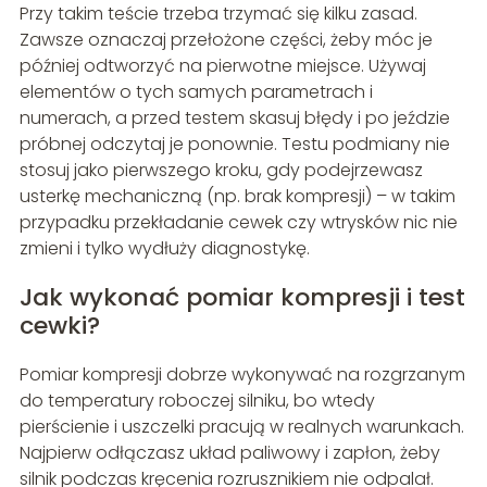
Przy takim teście trzeba trzymać się kilku zasad.
Zawsze oznaczaj przełożone części, żeby móc je
później odtworzyć na pierwotne miejsce. Używaj
elementów o tych samych parametrach i
numerach, a przed testem skasuj błędy i po jeździe
próbnej odczytaj je ponownie. Testu podmiany nie
stosuj jako pierwszego kroku, gdy podejrzewasz
usterkę mechaniczną (np. brak kompresji) – w takim
przypadku przekładanie cewek czy wtrysków nic nie
zmieni i tylko wydłuży diagnostykę.
Jak wykonać pomiar kompresji i test
cewki?
Pomiar kompresji dobrze wykonywać na rozgrzanym
do temperatury roboczej silniku, bo wtedy
pierścienie i uszczelki pracują w realnych warunkach.
Najpierw odłączasz układ paliwowy i zapłon, żeby
silnik podczas kręcenia rozrusznikiem nie odpalał.