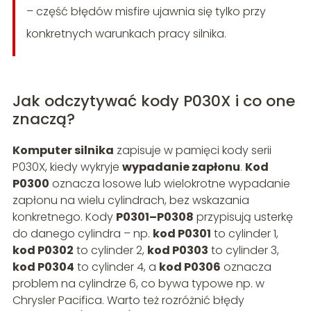
– część błędów misfire ujawnia się tylko przy
konkretnych warunkach pracy silnika.
Jak odczytywać kody P030X i co one
znaczą?
Komputer silnika
zapisuje w pamięci kody serii
P030X, kiedy wykryje
wypadanie zapłonu
.
Kod
P0300
oznacza losowe lub wielokrotne wypadanie
zapłonu na wielu cylindrach, bez wskazania
konkretnego. Kody
P0301–P0308
przypisują usterkę
do danego cylindra – np.
kod P0301
to cylinder 1,
kod P0302
to cylinder 2,
kod P0303
to cylinder 3,
kod P0304
to cylinder 4, a
kod P0306
oznacza
problem na cylindrze 6, co bywa typowe np. w
Chrysler Pacifica. Warto też rozróżnić błędy