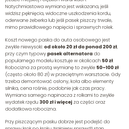
Natychmiastowa wymiana jest wskazana, jeśli
widzisz pęknięcia, widoczne uszkodzenia kordu,
oderwane żeberka lub jeśli pasek piszczy trwale,
mimo prawidłowego napięcia i sprawnych rolek.
Koszt nowego paska do auta osobowego jest
zwykle niewysoki:
od około 20 zł do ponad 200 zł
,
przy czym typowy
pasek alternatora
do
popularnego modelu kosztuje w okolicach
50 zł
.
Robocizna za prostą wymianę to zwykle
50–100 zł
(często około 80 zł) w przeciętnym warsztacie. Gdy
trzeba demontować osłony, koła albo elementy
silnika, cena rośnie, podobnie jak czas pracy.
Wymiana samego napinacza z rolkami to zwykle
wydatek rzędu
300 zł i więcej
za części oraz
dodatkowa robocizna.
Przy piszczącym pasku dobrze jest podejść do
sprawy krok po kroku. Najpierw sprawdź stan