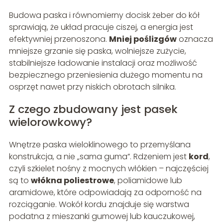
Budowa paska i równomierny docisk żeber do kół
sprawiają, że układ pracuje ciszej, a energia jest
efektywniej przenoszona.
Mniej poślizgów
oznacza
mniejsze grzanie się paska, wolniejsze zużycie,
stabilniejsze ładowanie instalacji oraz możliwość
bezpiecznego przeniesienia dużego momentu na
osprzęt nawet przy niskich obrotach silnika.
Z czego zbudowany jest pasek
wielorowkowy?
Wnętrze paska wieloklinowego to przemyślana
konstrukcja, a nie „sama guma”. Rdzeniem jest
kord
,
czyli szkielet nośny z mocnych włókien – najczęściej
są to
włókna poliestrowe
, poliamidowe lub
aramidowe, które odpowiadają za odporność na
rozciąganie. Wokół kordu znajduje się warstwa
podatna z mieszanki gumowej lub kauczukowej,