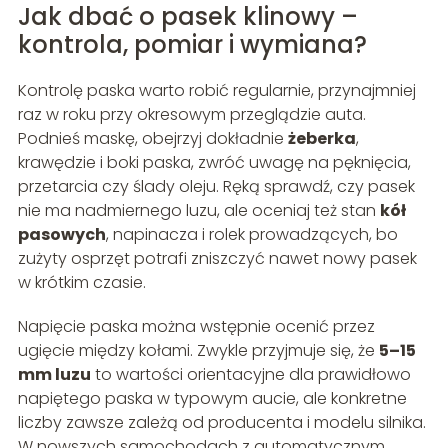
Jak dbać o pasek klinowy –
kontrola, pomiar i wymiana?
Kontrolę paska warto robić regularnie, przynajmniej
raz w roku przy okresowym przeglądzie auta.
Podnieś maskę, obejrzyj dokładnie
żeberka
,
krawędzie i boki paska, zwróć uwagę na pęknięcia,
przetarcia czy ślady oleju. Ręką sprawdź, czy pasek
nie ma nadmiernego luzu, ale oceniaj też stan
kół
pasowych
, napinacza i rolek prowadzących, bo
zużyty osprzęt potrafi zniszczyć nawet nowy pasek
w krótkim czasie.
Napięcie paska można wstępnie ocenić przez
ugięcie między kołami. Zwykle przyjmuje się, że
5–15
mm luzu
to wartości orientacyjne dla prawidłowo
napiętego paska w typowym aucie, ale konkretne
liczby zawsze zależą od producenta i modelu silnika.
W nowszych samochodach z automatycznym