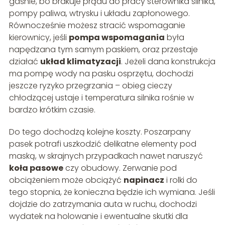
gaśnie, bo brakuje prądu do pracy sterownika silnika,
pompy paliwa, wtrysku i układu zapłonowego.
Równocześnie możesz stracić wspomaganie
kierownicy, jeśli
pompa wspomagania
była
napędzana tym samym paskiem, oraz przestaje
działać
układ klimatyzacji
. Jeżeli dana konstrukcja
ma pompę wody na pasku osprzętu, dochodzi
jeszcze ryzyko przegrzania – obieg cieczy
chłodzącej ustaje i temperatura silnika rośnie w
bardzo krótkim czasie.
Do tego dochodzą kolejne koszty. Poszarpany
pasek potrafi uszkodzić delikatne elementy pod
maską, w skrajnych przypadkach nawet naruszyć
koła pasowe
czy obudowy. Zerwanie pod
obciążeniem może obciążyć
napinacz
i rolki do
tego stopnia, że konieczna będzie ich wymiana. Jeśli
dojdzie do zatrzymania auta w ruchu, dochodzi
wydatek na holowanie i ewentualne skutki dla