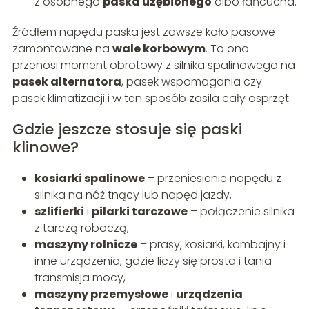
z osobnego
paska uzębionego
albo łańcucha.
Źródłem napędu paska jest zawsze koło pasowe
zamontowane na
wale korbowym
. To ono
przenosi moment obrotowy z silnika spalinowego na
pasek alternatora
, pasek wspomagania czy
pasek klimatizacji i w ten sposób zasila cały osprzęt.
Gdzie jeszcze stosuje się paski
klinowe?
kosiarki spalinowe
– przeniesienie napędu z
silnika na nóż tnący lub napęd jazdy,
szlifierki
i
pilarki tarczowe
– połączenie silnika
z tarczą roboczą,
maszyny rolnicze
– prasy, kosiarki, kombajny i
inne urządzenia, gdzie liczy się prosta i tania
transmisja mocy,
maszyny przemysłowe
i
urządzenia