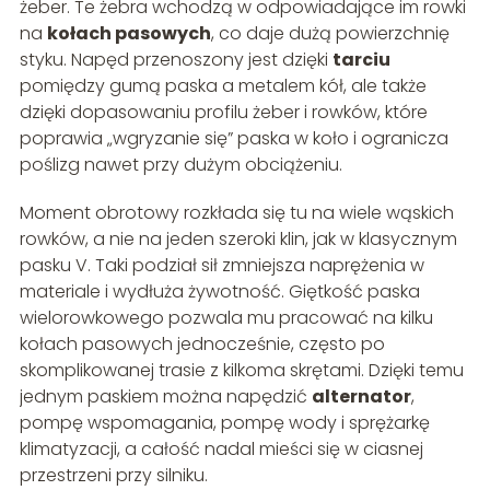
żeber. Te żebra wchodzą w odpowiadające im rowki
na
kołach pasowych
, co daje dużą powierzchnię
styku. Napęd przenoszony jest dzięki
tarciu
pomiędzy gumą paska a metalem kół, ale także
dzięki dopasowaniu profilu żeber i rowków, które
poprawia „wgryzanie się” paska w koło i ogranicza
poślizg nawet przy dużym obciążeniu.
Moment obrotowy rozkłada się tu na wiele wąskich
rowków, a nie na jeden szeroki klin, jak w klasycznym
pasku V. Taki podział sił zmniejsza naprężenia w
materiale i wydłuża żywotność. Giętkość paska
wielorowkowego pozwala mu pracować na kilku
kołach pasowych jednocześnie, często po
skomplikowanej trasie z kilkoma skrętami. Dzięki temu
jednym paskiem można napędzić
alternator
,
pompę wspomagania, pompę wody i sprężarkę
klimatyzacji, a całość nadal mieści się w ciasnej
przestrzeni przy silniku.