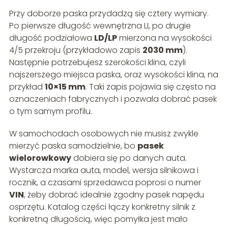
Przy doborze paska przydadzą się cztery wymiary.
Po pierwsze długość wewnętrzna LI, po drugie
długość podziałowa
LD/LP
mierzona na wysokości
4/5 przekroju (przykładowo zapis
2030 mm
).
Następnie potrzebujesz szerokości klina, czyli
najszerszego miejsca paska, oraz wysokości klina, na
przykład
10×15 mm
. Taki zapis pojawia się często na
oznaczeniach fabrycznych i pozwala dobrać pasek
o tym samym profilu.
W samochodach osobowych nie musisz zwykle
mierzyć paska samodzielnie, bo
pasek
wielorowkowy
dobiera się po danych auta.
Wystarcza marka auta, model, wersja silnikowa i
rocznik, a czasami sprzedawca poprosi o numer
VIN
, żeby dobrać idealnie zgodny pasek napędu
osprzętu. Katalog części łączy konkretny silnik z
konkretną długością, więc pomyłka jest mało