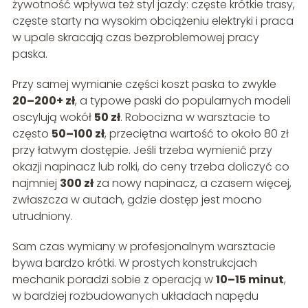
żywotność wpływa też styl jazdy: częste krótkie trasy,
częste starty na wysokim obciążeniu elektryki i praca
w upale skracają czas bezproblemowej pracy
paska.
Przy samej wymianie części koszt paska to zwykle
20–200+ zł
, a typowe paski do popularnych modeli
oscylują wokół
50 zł
. Robocizna w warsztacie to
często
50–100 zł
, przeciętna wartość to około 80 zł
przy łatwym dostępie. Jeśli trzeba wymienić przy
okazji napinacz lub rolki, do ceny trzeba doliczyć co
najmniej
300 zł
za nowy napinacz, a czasem więcej,
zwłaszcza w autach, gdzie dostęp jest mocno
utrudniony.
Sam czas wymiany w profesjonalnym warsztacie
bywa bardzo krótki. W prostych konstrukcjach
mechanik poradzi sobie z operacją w
10–15 minut
,
w bardziej rozbudowanych układach napędu