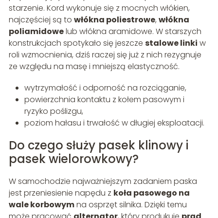
starzenie. Kord wykonuje się z mocnych włókien,
najczęściej są to
włókna poliestrowe
,
włókna
poliamidowe
lub włókna aramidowe. W starszych
konstrukcjach spotykało się jeszcze
stalowe linki
w
roli wzmocnienia, dziś raczej się już z nich rezygnuje
ze względu na masę i mniejszą elastyczność.
wytrzymałość i odporność na rozciąganie,
powierzchnia kontaktu z kołem pasowym i
ryzyko poślizgu,
poziom hałasu i trwałość w długiej eksploatacji.
Do czego służy pasek klinowy i
pasek wielorowkowy?
W samochodzie najważniejszym zadaniem paska
jest przeniesienie napędu z
koła pasowego na
wale korbowym
na osprzęt silnika. Dzięki temu
może pracować
alternator
, który produkuje
prąd