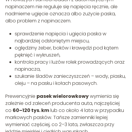
napinaczem nie reguluje się napięcia ręcznie, ale
nadmierne ugięcie oznacza albo zużycie paska,
albo problem z napinaczem.
sprawdzenie napięcia i ugięcia paska w
najbardziej odsłoniętym miejscu,
oględziny żeber, boków i krawędzi pod kątem
pęknięć i wykruszeń,
kontrola pracy i luzów rolek prowadzących oraz
napinacza,
szukanie śladów zanieczyszczeń – wody, piasku,
oleju – na pasku i kołach pasowych.
Prewencyjnie
pasek wielorowkowy
wymienia się
zależnie od zaleceń producenta auta, najczęściej
co
60–120 tys. km
lub co około 4 lata w przypadku
markowych pasków. Tańsze zamienniki lepiej
wymieniać częściej, co 2–3 lata, zwłaszcza przy
jeździe miejskiej i ciężkich warunkach.