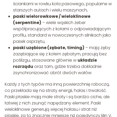
ściankami w rowku koła pasowego, popularne w
starszych autach i wielu maszynach,
paski wielorowkowe / wieloklinowe
(serpentine)
– wiele wąskich żeber
współpracujących z kołami o odpowiadającym
profilu, standard w nowoczesnych silnikach jako
pasek osprzętu,
paski uzębione (zębate, timing)
– mają zęby
zazębiające się z kołem zębatym, pracują bez
poślizgu, stosowane głównie w
układzie
rozrządu
oraz tam, gdzie trzeba dokładnie
zsynchronizować obrót dwóch wałów.
Każdy z tych typów ma inną powierzchnię roboczą,
co przekłada się na straty energii, hałas i trwałość.
Paski płaskie mają małe straty i są bardzo ciche, ale
łatwiej z nich zsunąć napędzany element. Paski
wieloklinowe generują więcej hałasu i strat niż
płaskie, za to znacznie mniejsze niż pojedynczy klin V,