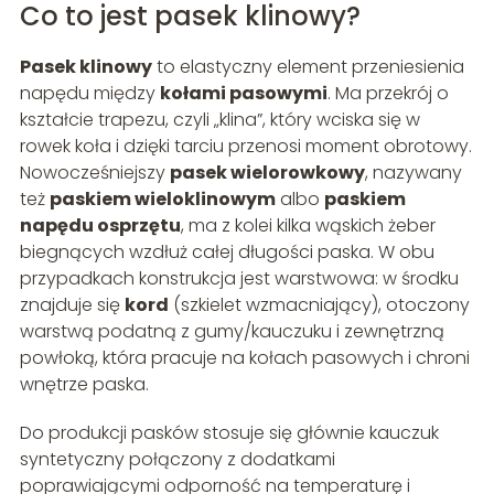
Co to jest pasek klinowy?
Pasek klinowy
to elastyczny element przeniesienia
napędu między
kołami pasowymi
. Ma przekrój o
kształcie trapezu, czyli „klina”, który wciska się w
rowek koła i dzięki tarciu przenosi moment obrotowy.
Nowocześniejszy
pasek wielorowkowy
, nazywany
też
paskiem wieloklinowym
albo
paskiem
napędu osprzętu
, ma z kolei kilka wąskich żeber
biegnących wzdłuż całej długości paska. W obu
przypadkach konstrukcja jest warstwowa: w środku
znajduje się
kord
(szkielet wzmacniający), otoczony
warstwą podatną z gumy/kauczuku i zewnętrzną
powłoką, która pracuje na kołach pasowych i chroni
wnętrze paska.
Do produkcji pasków stosuje się głównie kauczuk
syntetyczny połączony z dodatkami
poprawiającymi odporność na temperaturę i