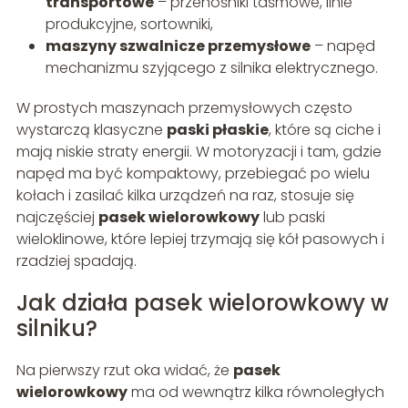
transportowe
– przenośniki taśmowe, linie
produkcyjne, sortowniki,
maszyny szwalnicze przemysłowe
– napęd
mechanizmu szyjącego z silnika elektrycznego.
W prostych maszynach przemysłowych często
wystarczą klasyczne
paski płaskie
, które są ciche i
mają niskie straty energii. W motoryzacji i tam, gdzie
napęd ma być kompaktowy, przebiegać po wielu
kołach i zasilać kilka urządzeń na raz, stosuje się
najczęściej
pasek wielorowkowy
lub paski
wieloklinowe, które lepiej trzymają się kół pasowych i
rzadziej spadają.
Jak działa pasek wielorowkowy w
silniku?
Na pierwszy rzut oka widać, że
pasek
wielorowkowy
ma od wewnątrz kilka równoległych