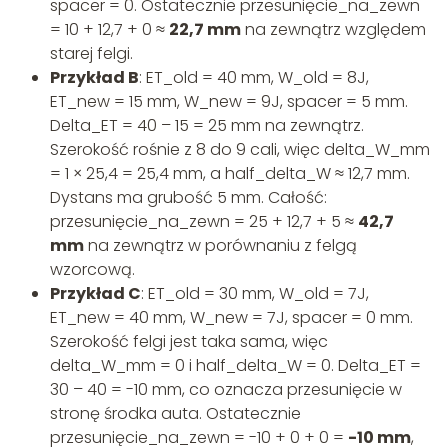
spacer = 0. Ostatecznie przesunięcie_na_zewn
= 10 + 12,7 + 0 ≈
22,7 mm
na zewnątrz względem
starej felgi.
Przykład B
: ET_old = 40 mm, W_old = 8J,
ET_new = 15 mm, W_new = 9J, spacer = 5 mm.
Delta_ET = 40 – 15 = 25 mm na zewnątrz.
Szerokość rośnie z 8 do 9 cali, więc delta_W_mm
= 1 × 25,4 = 25,4 mm, a half_delta_W ≈ 12,7 mm.
Dystans ma grubość 5 mm. Całość:
przesunięcie_na_zewn = 25 + 12,7 + 5 ≈
42,7
mm
na zewnątrz w porównaniu z felgą
wzorcową.
Przykład C
: ET_old = 30 mm, W_old = 7J,
ET_new = 40 mm, W_new = 7J, spacer = 0 mm.
Szerokość felgi jest taka sama, więc
delta_W_mm = 0 i half_delta_W = 0. Delta_ET =
30 – 40 = -10 mm, co oznacza przesunięcie w
stronę środka auta. Ostatecznie
przesunięcie_na_zewn = -10 + 0 + 0 =
-10 mm
,