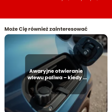
hybrydowych, a także o nowinkach
technologicznych w branży motoryzacyjnej.
Naszym celem jest dostarczanie rzetelnych opinii
o samochodach, porównań modeli, testów, jak
również praktycznych wskazówek dotyczących
Może Cię również zainteresować
eksploatacji, naprawy, tuningu i utrzymania
pojazdów.
Awaryjne otwieranie
wlewu paliwa – kiedy i
jak?