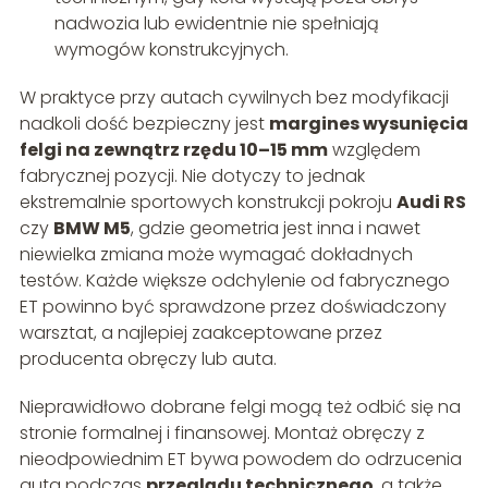
nadwozia lub ewidentnie nie spełniają
wymogów konstrukcyjnych.
W praktyce przy autach cywilnych bez modyfikacji
nadkoli dość bezpieczny jest
margines wysunięcia
felgi na zewnątrz rzędu 10–15 mm
względem
fabrycznej pozycji. Nie dotyczy to jednak
ekstremalnie sportowych konstrukcji pokroju
Audi RS
czy
BMW M5
, gdzie geometria jest inna i nawet
niewielka zmiana może wymagać dokładnych
testów. Każde większe odchylenie od fabrycznego
ET powinno być sprawdzone przez doświadczony
warsztat, a najlepiej zaakceptowane przez
producenta obręczy lub auta.
Nieprawidłowo dobrane felgi mogą też odbić się na
stronie formalnej i finansowej. Montaż obręczy z
nieodpowiednim ET bywa powodem do odrzucenia
auta podczas
przeglądu technicznego
, a także