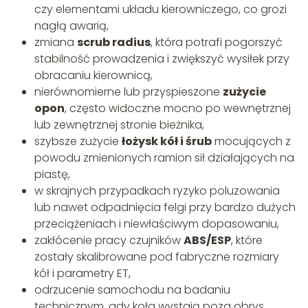
czy elementami układu kierowniczego, co grozi
nagłą awarią,
zmiana
scrub radius
, która potrafi pogorszyć
stabilność prowadzenia i zwiększyć wysiłek przy
obracaniu kierownicą,
nierównomierne lub przyspieszone
zużycie
opon
, często widoczne mocno po wewnętrznej
lub zewnętrznej stronie bieżnika,
szybsze zużycie
łożysk kół i śrub
mocujących z
powodu zmienionych ramion sił działających na
piastę,
w skrajnych przypadkach ryzyko poluzowania
lub nawet odpadnięcia felgi przy bardzo dużych
przeciążeniach i niewłaściwym dopasowaniu,
zakłócenie pracy czujników
ABS/ESP
, które
zostały skalibrowane pod fabryczne rozmiary
kół i parametry ET,
odrzucenie samochodu na badaniu
technicznym, gdy koła wystają poza obrys