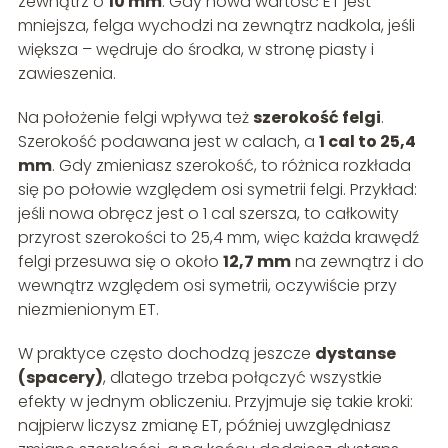
zewnątrz o
10 mm
. Gdy nowa wartość ET jest
mniejsza, felga wychodzi na zewnątrz nadkola, jeśli
większa – wędruje do środka, w stronę piasty i
zawieszenia.
Na położenie felgi wpływa też
szerokość felgi
.
Szerokość podawana jest w calach, a
1 cal to 25,4
mm
. Gdy zmieniasz szerokość, to różnica rozkłada
się po połowie względem osi symetrii felgi. Przykład:
jeśli nowa obręcz jest o 1 cal szersza, to całkowity
przyrost szerokości to 25,4 mm, więc każda krawędź
felgi przesuwa się o około
12,7 mm
na zewnątrz i do
wewnątrz względem osi symetrii, oczywiście przy
niezmienionym ET.
W praktyce często dochodzą jeszcze
dystanse
(spacery)
, dlatego trzeba połączyć wszystkie
efekty w jednym obliczeniu. Przyjmuje się takie kroki:
najpierw liczysz zmianę ET, później uwzględniasz