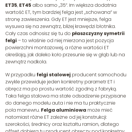
ET35
,
ET45
albo samo „35”. Im większa dodatnia
wartość ET, tym bardziej felga jest „schowana” w
stronę zawieszenia. Gdy ET jest mniejsze, felga
wysuwa się na zewnątrz, bliżej krawędzi błotnika.
Cały czas odnosisz się tu do
płaszczyzny symetrii
felgi
– to właśnie od niej mierzona jest pozycja
powierzchni montażowej, a różne wartości ET
określają, jak daleko koło przesunie się w głąb lub na
zewnątrz nadkola.
W przypadku
felgi stalowej
producent samochodu
zwykle przewiduje jeden konkretny parametr ET i
obręcz ma po prostu wartość zgodną z fabryką.
Taka felga stalowa ma stałe odsadzenie przypisane
do danego modelu auta i nie ma tu praktycznie
pola manewru.
Felga aluminiowa
może mieć
natomiast różne ET zależne od jej konstrukcji:
szerokości, średnicy oraz kształtu ramion, dlatego
offset dobiera tu producent obręczy pod konkretny