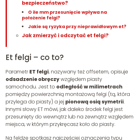
bezpieczeństwo?
O ile mm przesunięcie wpływa na
położenie felgi?
Jakie są ryzyka przy nieprawidłowym et?
Jak zmierzyć i odczytać et felgi?
Et felgi – co to?
Parametr
ET felgi
, nazywany też offsetem, opisuje
odsadzenie obręczy
względem piasty
samochodu. Jest to
odległość w milimetrach
pomiędzy powierzchnią montażową felgi (tą, która
przylega do piasty) a jej
pionową osią symetrii
.
Innymi słowy ET mówi, jak daleko środek felgi jest
przesunięty do wewnątrz lub na zewnątrz względem
miejsca, w którym przykręcasz koło do piasty.
Na feldze spotkasz najczęściej oznaczenia typu