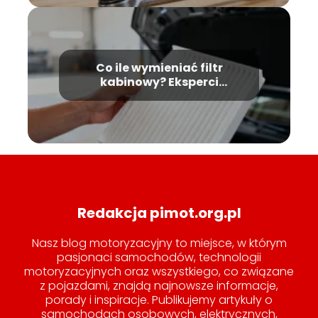
Co ile wymieniać filtr
kabinowy? Eksperci
wyjaśniają
Redakcja pimot.org.pl
Nasz blog motoryzacyjny to miejsce, w którym
pasjonaci samochodów, technologii
motoryzacyjnych oraz wszystkiego, co związane
z pojazdami, znajdą najnowsze informacje,
porady i inspiracje. Publikujemy artykuły o
samochodach osobowych, elektrycznych,