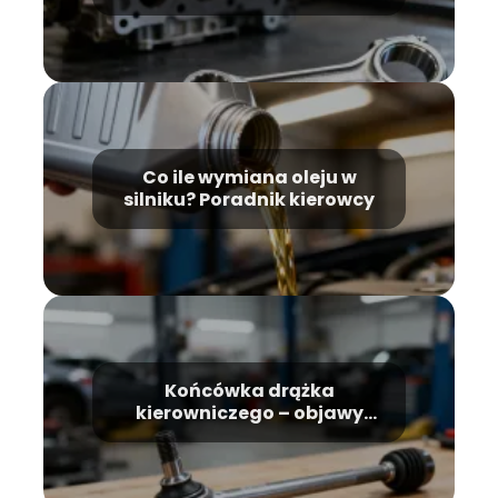
odpowiada?
Co ile wymiana oleju w
silniku? Poradnik kierowcy
Końcówka drążka
kierowniczego – objawy
zużycia, jak rozpoznać?