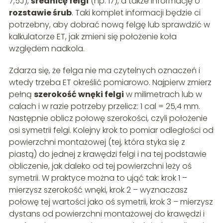
7,5J),
średnicę felgi
(np. 17), a także informację o
rozstawie śrub
. Taki komplet informacji będzie ci
potrzebny, aby dobrać nową felgę lub sprawdzić w
kalkulatorze ET, jak zmieni się położenie koła
względem nadkola.
Zdarza się, że felga nie ma czytelnych oznaczeń i
wtedy trzeba ET określić pomiarowo. Najpierw zmierz
pełną
szerokość wnęki felgi
w milimetrach lub w
calach i w razie potrzeby przelicz: 1 cal = 25,4 mm.
Następnie oblicz połowę szerokości, czyli położenie
osi symetrii felgi. Kolejny krok to pomiar odległości od
powierzchni montażowej (tej, która styka się z
piastą) do jednej z krawędzi felgi i na tej podstawie
obliczenie, jak daleko od tej powierzchni leży oś
symetrii. W praktyce można to ująć tak: krok 1 –
mierzysz szerokość wnęki, krok 2 – wyznaczasz
połowę tej wartości jako oś symetrii, krok 3 – mierzysz
dystans od powierzchni montażowej do krawędzi i