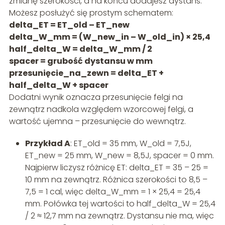
zmianę szerokości, a na końcu dodajesz dystans.
Możesz posłużyć się prostym schematem:
delta_ET = ET_old – ET_new
delta_W_mm = (W_new_in – W_old_in) × 25,4
half_delta_W = delta_W_mm / 2
spacer = grubość dystansu w mm
przesunięcie_na_zewn = delta_ET +
half_delta_W + spacer
Dodatni wynik oznacza przesunięcie felgi na
zewnątrz nadkola względem wzorcowej felgi, a
wartość ujemna – przesunięcie do wewnątrz.
Przykład A
: ET_old = 35 mm, W_old = 7,5J,
ET_new = 25 mm, W_new = 8,5J, spacer = 0 mm.
Najpierw liczysz różnicę ET: delta_ET = 35 – 25 =
10 mm na zewnątrz. Różnica szerokości to 8,5 –
7,5 = 1 cal, więc delta_W_mm = 1 × 25,4 = 25,4
mm. Połówka tej wartości to half_delta_W = 25,4
/ 2 ≈ 12,7 mm na zewnątrz. Dystansu nie ma, więc