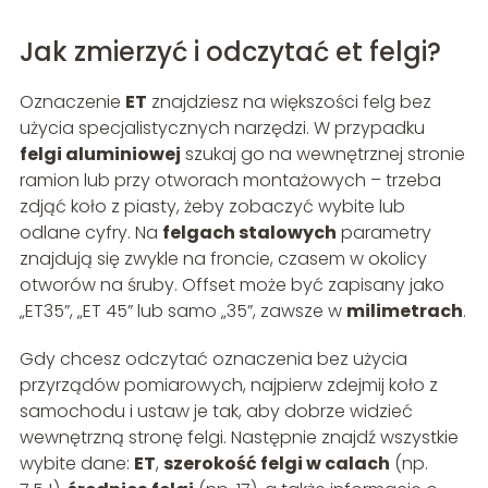
Jak zmierzyć i odczytać et felgi?
Oznaczenie
ET
znajdziesz na większości felg bez
użycia specjalistycznych narzędzi. W przypadku
felgi aluminiowej
szukaj go na wewnętrznej stronie
ramion lub przy otworach montażowych – trzeba
zdjąć koło z piasty, żeby zobaczyć wybite lub
odlane cyfry. Na
felgach stalowych
parametry
znajdują się zwykle na froncie, czasem w okolicy
otworów na śruby. Offset może być zapisany jako
„ET35”, „ET 45” lub samo „35”, zawsze w
milimetrach
.
Gdy chcesz odczytać oznaczenia bez użycia
przyrządów pomiarowych, najpierw zdejmij koło z
samochodu i ustaw je tak, aby dobrze widzieć
wewnętrzną stronę felgi. Następnie znajdź wszystkie
wybite dane:
ET
,
szerokość felgi w calach
(np.