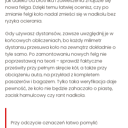
jak daleko od błotnika i zawieszenia znajdzie się
nowa felga. Dzięki temu łatwiej ocenisz, czy po
zmianie felgi koło nadal zmieści się w nadkolu bez
ryzyka ocierania.
Gdy używasz dystansów, zawsze uwzględnij je w
końcowych obliczeniach, bo każdy milimetr
dystansu przesuwa koło na zewnątrz dokładnie o
tyle samo. Po zamontowaniu nowych felg nie
poprzestawaj na teorii – sprawdź faktyczne
prześwity przy pełnym skręcie kół, a także przy
obciążeniu auta, na przykład z kompletem
pasażerów i bagażem. Tylko taka weryfikacja daje
pewność, że koło nie będzie zahaczało o piastę,
zacisk hamulcowy czy rant nadkola.
Przy odczycie oznaczeń łatwo pomylić