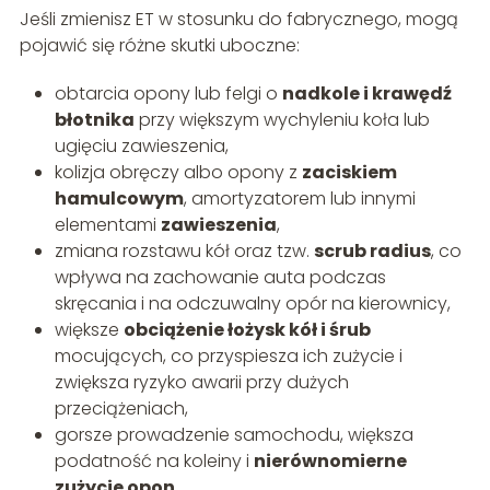
Jeśli zmienisz ET w stosunku do fabrycznego, mogą
pojawić się różne skutki uboczne:
obtarcia opony lub felgi o
nadkole i krawędź
błotnika
przy większym wychyleniu koła lub
ugięciu zawieszenia,
kolizja obręczy albo opony z
zaciskiem
hamulcowym
, amortyzatorem lub innymi
elementami
zawieszenia
,
zmiana rozstawu kół oraz tzw.
scrub radius
, co
wpływa na zachowanie auta podczas
skręcania i na odczuwalny opór na kierownicy,
większe
obciążenie łożysk kół i śrub
mocujących, co przyspiesza ich zużycie i
zwiększa ryzyko awarii przy dużych
przeciążeniach,
gorsze prowadzenie samochodu, większa
podatność na koleiny i
nierównomierne
zużycie opon
,